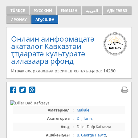
TÜRKÇE
РУССКИЙ
ENGLISH
العربية
АДЫГЭБЗЭ
ИРОНАУ
АҦСШӘА
Онлаин аинформацатә
aкаталог Кавказтәи
ҭҵааратә культуратә
аилазаара рфонд
Иҭаҩу ахархәаҩцәа рзеиҧш хыҧхьаӡара: 14280
Аматериал
:
Makale
Акатегориа
:
Dil
,
Tarih
,
Ахьӡ
:
Diller Dağı Kafkasya
Ашәҟәыҩҩы
:
B. George Hewitt
,