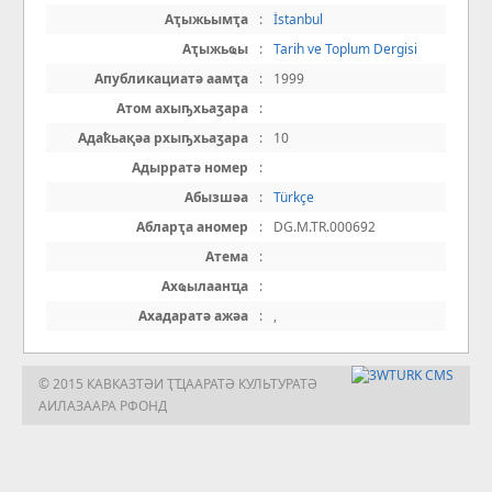
Аҭыжьымҭа
:
İstanbul
Аҭыжьҩы
:
Tarih ve Toplum Dergisi
Апубликациатә аамҭа
:
1999
Атом ахыҧхьаӡара
:
Адаҟьақәа рхыҧхьаӡара
:
10
Адырратә номер
:
Абызшәа
:
Türkçe
Абларҭа аномер
:
DG.M.TR.000692
Атема
:
Ахҩылаанҵа
:
Ахадаратә ажәа
:
,
© 2015 КАВКАЗТӘИ ҬҴААРАТӘ КУЛЬТУРАТӘ
АИЛАЗААРА РФОНД