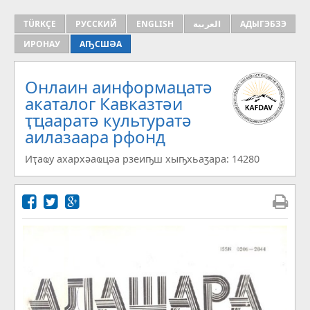
TÜRKÇE
РУССКИЙ
ENGLISH
العربية
АДЫГЭБЗЭ
ИРОНАУ
АҦСШӘА
Онлаин аинформацатә
aкаталог Кавказтәи
ҭҵааратә культуратә
аилазаара рфонд
Иҭаҩу ахархәаҩцәа рзеиҧш хыҧхьаӡара: 14280