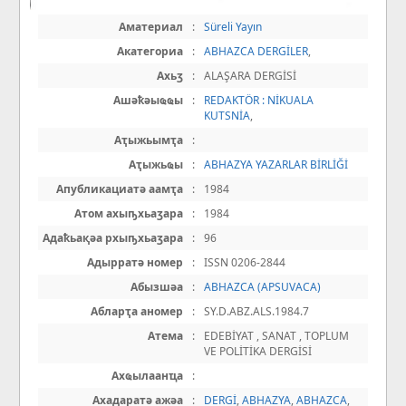
Аматериал
:
Süreli Yayın
Акатегориа
:
ABHAZCA DERGİLER
,
Ахьӡ
:
ALAŞARA DERGİSİ
Ашәҟәыҩҩы
:
REDAKTÖR : NİKUALA
KUTSNİA
,
Аҭыжьымҭа
:
Аҭыжьҩы
:
ABHAZYA YAZARLAR BİRLİĞİ
Апубликациатә аамҭа
:
1984
Атом ахыҧхьаӡара
:
1984
Адаҟьақәа рхыҧхьаӡара
:
96
Адырратә номер
:
ISSN 0206-2844
Абызшәа
:
ABHAZCA (APSUVACA)
Абларҭа аномер
:
SY.D.ABZ.ALS.1984.7
Атема
:
EDEBİYAT , SANAT , TOPLUM
VE POLİTİKA DERGİSİ
Ахҩылаанҵа
:
Ахадаратә ажәа
:
DERGİ
,
ABHAZYA
,
ABHAZCA
,