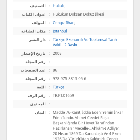
التصنيف
:
Hukuk
,
عنوان الكتاب
:
Hukukun Doksan Dokuz İlkesi
المؤلف
:
Cengiz İlhan
,
مكان الطباعة
:
İstanbul
دار النشر
:
Türkiye Ekonomik Ve Toplumsal Tarih
Vakfı - 2.Baskı
تاريخ الإصدار
:
2008
رقم المجلد
:
عدد الصفحات
:
86
رقم المجلد
:
978-975-8813-05-6
اللغة
:
Türkçe
رقم الرف
:
TR.KT.01659
المحتوى
:
البيان
:
Madde 76-Kanıt, İddia Eden; Yemin İnkar
Eden İçindir. Ahmet Cevdet Paşa
Başkanlığında Bir Heyet Tarafından
Hazırlanan "Mecelle-İ Ahkâm-I Adliye",
20 Nisan 1869´Da Kanunlaştı Ve 4 Ekim
1926´Da Yürürlükten Kaldırıldı. Cengiz