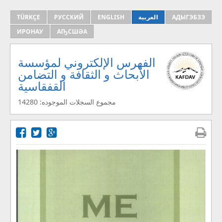
TÜRKÇE
РУССКИЙ
ENGLISH
العربية
АДЫГЭБЗЭ
ИРОНАУ
АҦСШӘА
الفهرس الإلكتروني لمؤسسة
الأبحاث و الثقافة و التضامن
القفقاسية
مجموع السجلات الموجوده: 14280