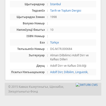
Щытырадзар
:
İstanbul
ТедзапIэ
:
Tarih ve Toplum Dergisi
Щытырадза Зэман
:
1998
Волумэ Номыр
:
НапэкIуэцI бжыгъэ
:
10
ISBN Номыр
:
Бзэ
:
Türkçe
ТелъхьэпIэ Номыр
:
DG.M.TR.000684
Зытеухуар
:
Alman Dilbilimci Adolf Dirr ve
Kafkas Dilleri
Даущ
:
Adolf Dirr ve Kafkas Dilciliği
Псалъэ Нэхъыщхьэхэр
:
Adolf Dirr
,
Dilbilim
,
Linguistik
,
© 2015 Кавказ Къэхутэныгъэ, Щэнхабзэ,
Зэкъуэтыныгъэ Фонд