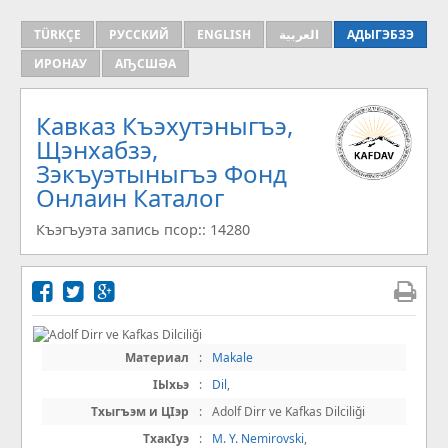
TÜRKÇE
РУССКИЙ
ENGLISH
العربية
АДЫГЭБЗЭ
ИРОНАУ
АҦСШӘА
Кавказ Къэхутэныгъэ,
Щэнхабзэ,
Зэкъуэтыныгъэ Фонд
Онлаин Каталог
Къэгъуэта запись псор:: 14280
Материал
:
Makale
IЫхьэ
:
Dil
,
Тхыгъэм и ЦIэр
:
Adolf Dirr ve Kafkas Dilciliği
ТхакIуэ
:
M. Y. Nemirovski
,