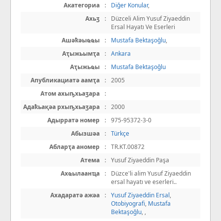
Акатегориа
:
Diğer Konular
,
Ахьӡ
:
Düzceli Alim Yusuf Ziyaeddin
Ersal Hayatı Ve Eserleri
Ашәҟәыҩҩы
:
Mustafa Bektaşoğlu
,
Аҭыжьымҭа
:
Ankara
Аҭыжьҩы
:
Mustafa Bektaşoğlu
Апубликациатә аамҭа
:
2005
Атом ахыҧхьаӡара
:
Адаҟьақәа рхыҧхьаӡара
:
2000
Адырратә номер
:
975-95372-3-0
Абызшәа
:
Türkçe
Абларҭа аномер
:
TR.KT.00872
Атема
:
Yusuf Ziyaeddin Paşa
Ахҩылаанҵа
:
Düzce'li alim Yusuf Ziyaeddin
ersal hayatı ve eserleri..
Ахадаратә ажәа
:
Yusuf Ziyaeddin Ersal
,
Otobiyografi
,
Mustafa
Bektaşoğlu
,
,