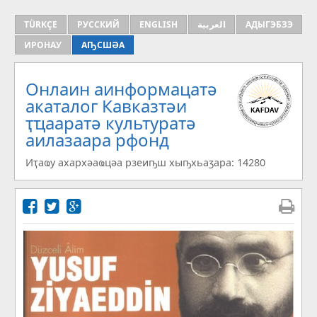
TÜRKÇE
РУССКИЙ
ENGLISH
العربية
АДЫГЭБЗЭ
ИРОНАУ
АҦСШӘА
Онлаин аинформацатә
aкаталог Кавказтәи
ҭҵааратә культуратә
аилазаара рфонд
Иҭаҩу ахархәаҩцәа рзеиҧш хыҧхьаӡара: 14280