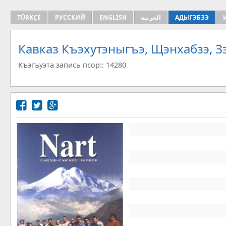
TÜRKÇE
РУССКИЙ
ENGLISH
العربية
АДЫГЭБЗЭ
Кавказ Къэхутэныгъэ, Щэнхабзэ, 
Къэгъуэта запись псор:: 14280