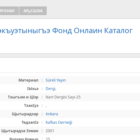
ИРОНАУ
АҦСШӘА
Зэкъуэтыныгъэ Фонд Онлаин Каталог
Материал
:
Süreli Yayın
IЫхьэ
:
Dergi
,
Тхыгъэм и ЦIэр
:
Nart Dergisi Sayı-25
ТхакIуэ
:
,
Щытырадзар
:
Ankara
ТедзапIэ
:
Kafkas Derneği
Щытырадза Зэман
:
2001
Волумэ Номыр
:
25