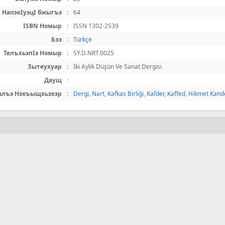
НапэкIуэцI бжыгъэ
:
64
ISBN Номыр
:
ISSN 1302-2539
Бзэ
:
Türkçe
ТелъхьэпIэ Номыр
:
SY.D.NRT.0025
Зытеухуар
:
İki Aylık Düşün Ve Sanat Dergisi
Даущ
:
алъэ Нэхъыщхьэхэр
:
Dergi
,
Nart
,
Kafkas Birliği
,
Kafder
,
Kaffed
,
Hikmet Kand