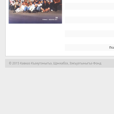
Пс
© 2015 Кавказ Къэхутэныгъэ, Щэнхабзэ, Зэкъуэтыныгъэ Фонд