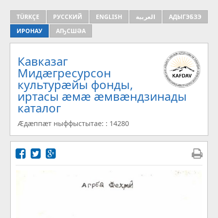
TÜRKÇE
РУССКИЙ
ENGLISH
العربية
АДЫГЭБЗЭ
ИРОНАУ
АҦСШӘА
Кавказаг
Мидæгресурсон
культурæйы фонды,
иртасы æмæ æмвæндзинады
каталог
Æдæппæт ныффыстытае: : 14280