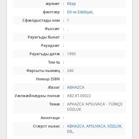
æрмæг
:
Kitap
фæлтæр
:
Dil ve Edebiyat
,
Сфæлдыстады ном
:
?
Фыссæг
:
,
Рауагъды бынат
:
Рауадзæг
:
Рауагъды датæ
:
1990
Том №
:
Фарсыты нымæц
:
240
Номыр ISBN
:
Æвзаг
:
ABHAZCA
Уæлвæйнæджы полкæ
:
ABZ.KT.00022
Темæ
:
APHAZCA 'APSUVACA' - TÜRKÇE
SÖZLÜK
Аннотаци
:
Сгæрст ныхас
:
ABHAZCA
,
APSUVACA
,
SÖZLÜK
,
DİL
,