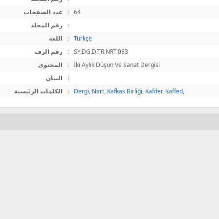
64
:
عدد الصفحات
:
رقم المجلد
Türkçe
:
اللغة
SY.DG.D.TR.NRT.083
:
رقم الرف
İki Aylık Düşün Ve Sanat Dergisi
:
المحتوى
:
البيان
,
Kaffed
,
Kafder
,
Kafkas Birliği
,
Nart
,
Dergi
:
الكلمات الرئيسية