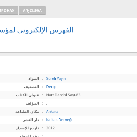
ИРОНАУ
АҦСШӘА
الفهرس الإلكتروني لمؤسس
Süreli Yayın
:
المواد
,
Dergi
:
التصنيف
Nart Dergisi Sayı-83
:
عنوان الكتاب
,
:
المؤلف
Ankara
:
مكان الطباعة
Kafkas Derneği
:
دار النشر
2012
:
تاريخ الإصدار
:
رقم المجلد