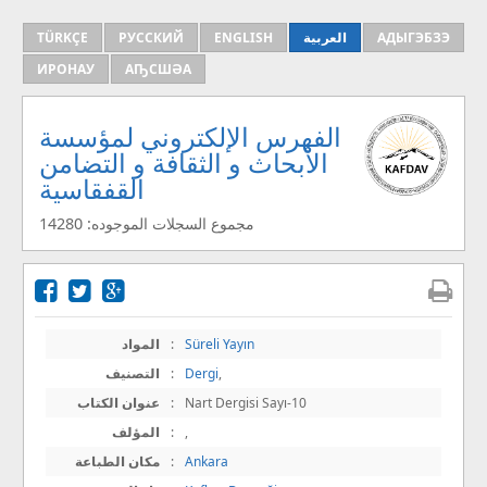
АДЫГЭБЗЭ
العربية
ENGLISH
РУССКИЙ
TÜRKÇE
ИРОНАУ
АҦСШӘА
الفهرس الإلكتروني لمؤسسة
الأبحاث و الثقافة و التضامن
القفقاسية
مجموع السجلات الموجوده: 14280
Süreli Yayın
:
المواد
,
Dergi
:
التصنيف
Nart Dergisi Sayı-10
:
عنوان الكتاب
,
:
المؤلف
Ankara
:
مكان الطباعة