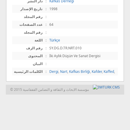
Kafkas Derneği
:
دار النشر
1998
:
تاريخ الإصدار
:
رقم المجلد
64
:
عدد الصفحات
:
رقم المجلد
Türkçe
:
اللغة
SY.DG.D.TR.NRT.010
:
رقم الرف
İki Aylık Düşün Ve Sanat Dergisi
:
المحتوى
:
البيان
,
Kaffed
,
Kafder
,
Kafkas Birliği
,
Nart
,
Dergi
:
الكلمات الرئيسية
© 2015 مؤسسة الابحاث و الثقافة و التضامن القفقاسية