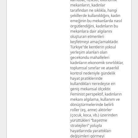
mekanların, kadınlar
tarafından ne sıklıkla, hangi
şekillerde kullanıldığını, kadın
emeğinin bu mekanlarda nasıl
örgütlendiğini, kadınların bu
mekanlara dair algılarını
oluşturan etmenleri
keşfetmeyi amaçlamaktadır.
Türkiye‟de kentlerin yoksul
yerleşim alanları olan
gecekondu mahalleleri
kadınların ekonomik sınırlılıklar,
toplumsal sınırlar ve ataerkil
kontrol nedeniyle gündelik
hayat pratiklerinde
kullandıkları neredeyse en
geniş mekansal ölçektir.
Feminist perspektif, kadınların
mekanı algılama, kullanım ve
dönüştürmelerinde belirli
roller (eş, anne) aktörler
(çocuk, koca, vb.) üzerinden
yürüttükleri “başetme
stratejileri” yoluyla
hayatlarında yarattıkları
değişimleri görmeyi