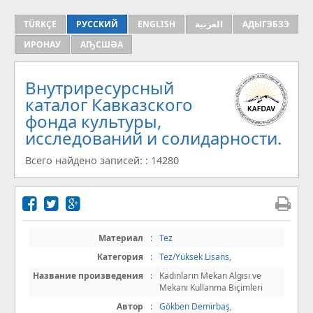
TÜRKÇE
РУССКИЙ
ENGLISH
العربية
АДЫГЭБЗЭ
ИРОНАУ
АҦСШӘА
Внутриресурсный
каталог Кавказского
фонда культуры,
исследований и солидарности.
Всего найдено записей: : 14280
Материал
:
Tez
Категория
:
Tez/Yüksek Lisans
,
Название произведения
:
Kadınların Mekan Algısı ve
Mekanı Kullanma Biçimleri
Автор
:
Gökben Demirbaş
,