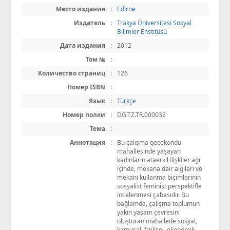
Место издания
:
Edirne
Издатель
:
Trakya Üniversitesi Sosyal
Bilimler Enstitüsü
Дата издания
:
2012
Том №
:
Количество страниц
:
126
Номер ISBN
:
Язык
:
Türkçe
Номер полки
:
DG.TZ.TR.000032
Тема
:
Аннотация
:
Bu çalışma gecekondu
mahallesinde yaşayan
kadınların ataerkil ilişkiler ağı
içinde, mekana dair algıları ve
mekanı kullanma biçimlerinin
sosyalist feminist perspektifle
incelenmesi çabasıdır. Bu
bağlamda, çalışma toplumun
yakın yaşam çevresini
oluşturan mahallede sosyal,
kamusal, fiziksel, ekonomik