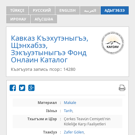
TÜRKÇE
РУССКИЙ
ENGLISH
العربية
АДЫГЭБЗЭ
ИРОНАУ
АҦСШӘА
Кавказ Къэхутэныгъэ,
Щэнхабзэ,
Зэкъуэтыныгъэ Фонд
Онлаин Каталог
Къэгъуэта запись псор:: 14280
Материал
:
Makale
IЫхьэ
:
Tarih
,
Тхыгъэм и ЦIэр
:
Çerkes Teavün Cemiyeti'nin
Köleliğe Karşı Faaliyetleri
ТхакIуэ
:
Zafer Gölen
,