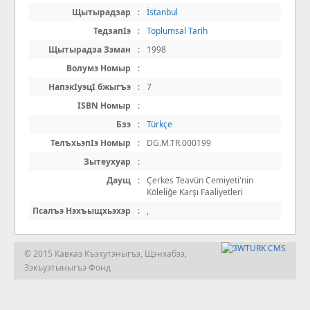
Щытырадзар
:
İstanbul
ТедзапIэ
:
Toplumsal Tarih
Щытырадза Зэман
:
1998
Волумэ Номыр
:
НапэкIуэцI бжыгъэ
:
7
ISBN Номыр
:
Бзэ
:
Türkçe
ТелъхьэпIэ Номыр
:
DG.M.TR.000199
Зытеухуар
:
Даущ
:
Çerkes Teavün Cemiyeti'nin
Köleliğe Karşı Faaliyetleri
Псалъэ Нэхъыщхьэхэр
:
,
© 2015 Кавказ Къэхутэныгъэ, Щэнхабзэ,
Зэкъуэтыныгъэ Фонд