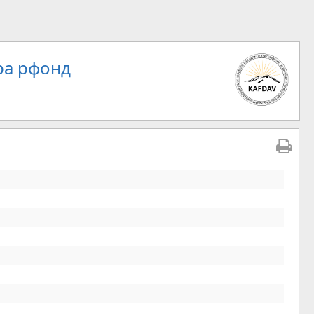
ра рфонд