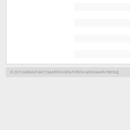
© 2015 КАВКАЗТӘИ ҬҴААРАТӘ КУЛЬТУРАТӘ АИЛАЗААРА РФОНД