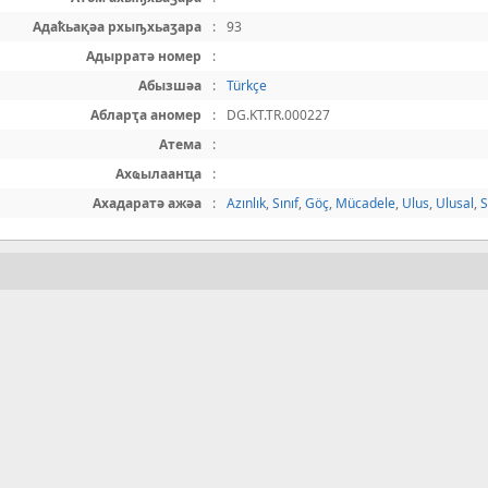
Адаҟьақәа рхыҧхьаӡара
:
93
Адырратә номер
:
Абызшәа
:
Türkçe
Абларҭа аномер
:
DG.KT.TR.000227
Атема
:
Ахҩылаанҵа
:
Ахадаратә ажәа
:
Azınlık
,
Sınıf
,
Göç
,
Mücadele
,
Ulus
,
Ulusal
,
S