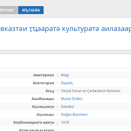
ИРОНАУ
АҦСШӘА
вказтәи ҭҵааратә культуратә аилазаа
Аматериал
:
Kitap
Акатегориа
:
Siyaset
,
Ахьӡ
:
Ulusal Sorun ve Çerkeslerin Konumu
Ашәҟәыҩҩы
:
Murat Özden
,
Аҭыжьымҭа
:
İstanbul
Аҭыжьҩы
:
Doğan Basımevi
Апубликациатә аамҭа
:
1979
Атом ахыҧхьаӡара
: