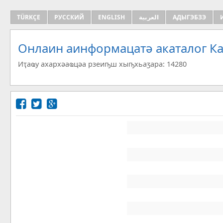
TÜRKÇE
РУССКИЙ
ENGLISH
العربية
АДЫГЭБЗЭ
Онлаин аинформацатә aкаталог Ка
Иҭаҩу ахархәаҩцәа рзеиҧш хыҧхьаӡара: 14280