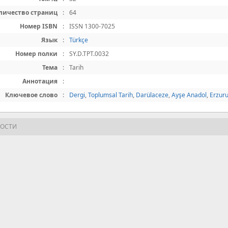
личество страниц
:
64
Номер ISBN
:
ISSN 1300-7025
Язык
:
Türkçe
Номер полки
:
SY.D.TPT.0032
Тема
:
Tarih
Аннотация
:
Ключевое слово
:
Dergi
,
Toplumsal Tarih
,
Darülaceze
,
Ayşe Anadol
,
Erzur
НОСТИ