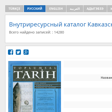
TÜRKÇE
РУССКИЙ
ENGLISH
العربية
АДЫГЭБЗЭ
Внутриресурсный каталог Кавказс
Всего найдено записей: : 14280
Назва