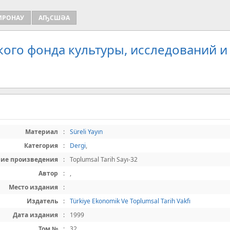
ИРОНАУ
АҦСШӘА
кого фонда культуры, исследований и
Материал
:
Süreli Yayın
Категория
:
Dergi
,
ние произведения
:
Toplumsal Tarih Sayı-32
Автор
:
,
Место издания
:
Издатель
:
Türkiye Ekonomik Ve Toplumsal Tarih Vakfı
Дата издания
:
1999
Том №
:
32