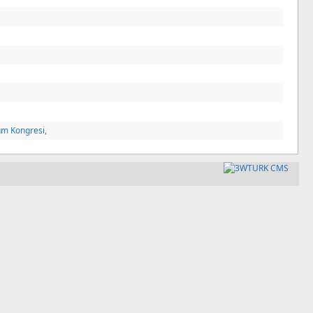
um Kongresi
,