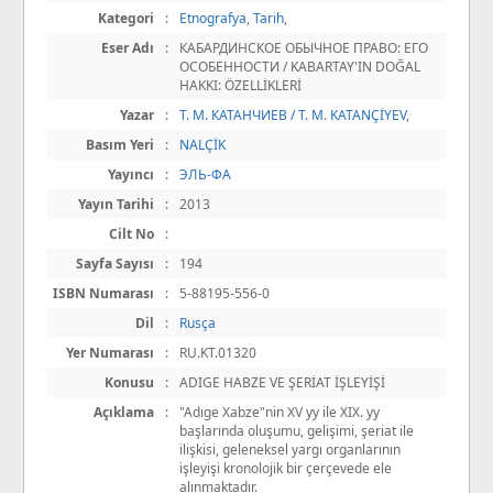
Kategori
:
Etnografya
,
Tarih
,
Eser Adı
:
КАБАРДИНСКОЕ ОБЫЧНОЕ ПРАВО: ЕГО
ОСОБЕННОСТИ / KABARTAY'IN DOĞAL
HAKKI: ÖZELLİKLERİ
Yazar
:
Т. М. КАТАНЧИЕВ / T. M. KATANÇİYEV
,
Basım Yeri
:
NALÇİK
Yayıncı
:
ЭЛЬ-ФА
Yayın Tarihi
:
2013
Cilt No
:
Sayfa Sayısı
:
194
ISBN Numarası
:
5-88195-556-0
Dil
:
Rusça
Yer Numarası
:
RU.KT.01320
Konusu
:
ADIGE HABZE VE ŞERİAT İŞLEYİŞİ
Açıklama
:
"Adıge Xabze"nin XV yy ile XIX. yy
başlarında oluşumu, gelişimi, şeriat ile
ilişkisi, geleneksel yargı organlarının
işleyişi kronolojik bir çerçevede ele
alınmaktadır.