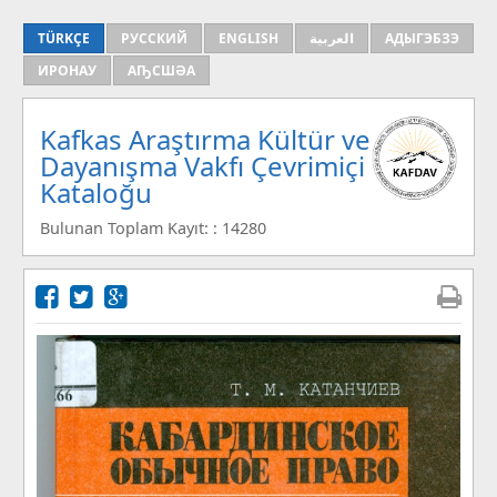
TÜRKÇE
РУССКИЙ
ENGLISH
العربية
АДЫГЭБЗЭ
ИРОНАУ
АҦСШӘА
Kafkas Araştırma Kültür ve
Dayanışma Vakfı Çevrimiçi
Kataloğu
Bulunan Toplam Kayıt: : 14280