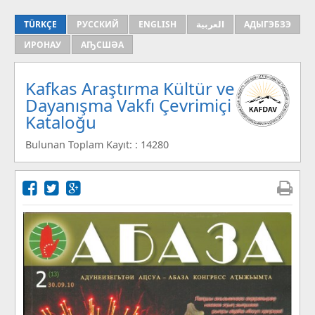
TÜRKÇE
РУССКИЙ
ENGLISH
العربية
АДЫГЭБЗЭ
ИРОНАУ
АҦСШӘА
Kafkas Araştırma Kültür ve
Dayanışma Vakfı Çevrimiçi
Kataloğu
Bulunan Toplam Kayıt: : 14280