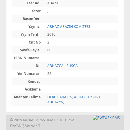
Eser Adı
:
ABAZA
Yazar
:
,
Basım Yeri
:
Yayıncı
:
ABHAZ-ABAZİN KOMİTESİ
Yayın Tarihi
:
2010
Cilt No
:
2
Sayfa Sayısı
:
80
ISBN Numarası
:
Dil
:
ABHAZCA - RUSCA
Yer Numarası
:
22
Konusu
:
Açıklama
:
Anahtar Kelime
:
DERGİ
,
ABAZİN
,
ABHAZ
,
APSUVA
,
ABHAZYA
,
© 2015 KAFKAS ARAŞTIRMA KÜLTÜR ve
DAYANIŞMA VAKFI