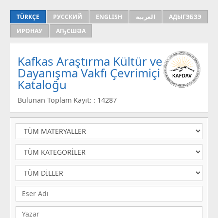
TÜRKÇE
РУССКИЙ
ENGLISH
العربية
АДЫГЭБЗЭ
ИРОНАУ
АҦСШӘА
Kafkas Araştırma Kültür ve
Dayanışma Vakfı Çevrimiçi
Kataloğu
Bulunan Toplam Kayıt: : 14287