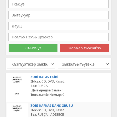
ZORİ KAFAS EKİBİ
IЫхьэ:
CD, DVD, Kaset,
Бзэ:
RUSCA
Щытырадза Зэман:
ТелъхьэпIэ Номыр:
0
ZORİ KAFKAS DANS GRUBU
IЫхьэ:
CD, DVD, Kaset,
Бзэ:
RUSÇA - ADIGECE