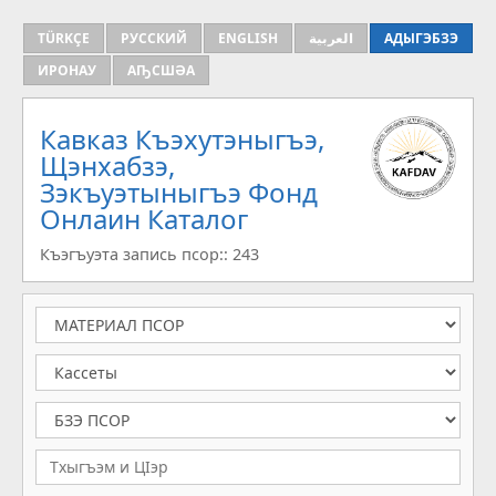
TÜRKÇE
РУССКИЙ
ENGLISH
العربية
АДЫГЭБЗЭ
ИРОНАУ
АҦСШӘА
Кавказ Къэхутэныгъэ,
Щэнхабзэ,
Зэкъуэтыныгъэ Фонд
Онлаин Каталог
Къэгъуэта запись псор:: 243