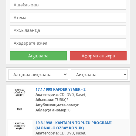
17.1.1998 KAFDER YEMEK - 2
Акатегориа:
CD, DVD, Kaset,
Абызшәа:
TÜRKÇE
Апубликациатә аамҭа:
Абларҭа аномер:
0
19.3.1998 - KANTARIN TOPUZU PROGRAMI
(M.ÖNAL-Ö.ÖZBAY KONUK)
Акатегориа:
CD, DVD, Kaset,