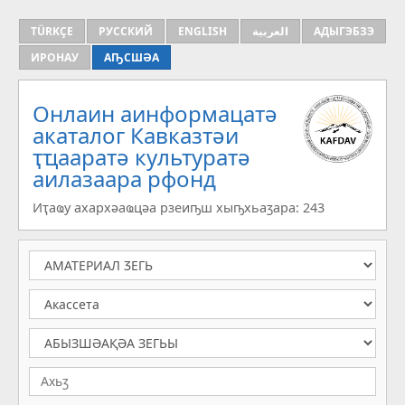
TÜRKÇE
РУССКИЙ
ENGLISH
العربية
АДЫГЭБЗЭ
ИРОНАУ
АҦСШӘА
Онлаин аинформацатә
aкаталог Кавказтәи
ҭҵааратә культуратә
аилазаара рфонд
Иҭаҩу ахархәаҩцәа рзеиҧш хыҧхьаӡара: 243