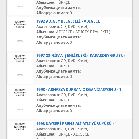
Абызшәа:
TÜRKÇE
Апубликациатә аамҭа:
Абларҭа аномер:
0
1992 ADIGEY BELGESELİ - ADIGECE
Акатегориа:
CD, DVD, Kaset,
Абызшәа:
ADIGECE ( ADIGEY DİYALEKTİ )
Апубликациатә аамҭа:
Абларҭа аномер:
0
1997 23 NİSAN ŞENLİKLERİ ( KABARDEY GRUBU)
Акатегориа:
CD, DVD, Kaset,
Абызшәа:
TÜRKÇE
Апубликациатә аамҭа:
Абларҭа аномер:
0
1998 - ABHAZYA KURBAN ORGANİZASYONU - 1
Акатегориа:
CD, DVD, Kaset,
Абызшәа:
TÜRKÇE
Апубликациатә аамҭа:
Абларҭа аномер:
0
1998 KAYSERİ PRENS ALİ ATLI YÜRÜYÜŞÜ - 1
Акатегориа:
CD, DVD, Kaset,
Абызшәа:
TÜRKÇE - ADIGECE