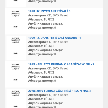
Абларҭа аномер:
0
1998 UZUNYAYLA FESTİVALİ 3
Акатегориа:
CD, DVD, Kaset,
Абызшәа:
TÜRKÇE
Апубликациатә аамҭа:
Абларҭа аномер:
0
1999 - 2. DANS FESTİVALİ ANKARA - 1
Акатегориа:
CD, DVD, Kaset,
Абызшәа:
TÜRKÇE
Апубликациатә аамҭа:
Абларҭа аномер:
0
1999 - ABHAZYA KURBAN ORGANİZASYONU - 2
Акатегориа:
CD, DVD, Kaset,
Абызшәа:
TÜRKÇE
Апубликациатә аамҭа:
Абларҭа аномер:
0
20.06.2010 ELBRUZ GÖSTERİSİ 1 (SON HALİ)
Акатегориа:
CD, DVD, Kaset,
Абызшәа:
TÜRKÇE
Апубликациатә аамҭа:
Абларҭа аномер:
0