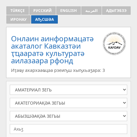
TÜRKÇE
РУССКИЙ
ENGLISH
العربية
АДЫГЭБЗЭ
ИРОНАУ
АҦСШӘА
Онлаин аинформацатә
aкаталог Кавказтәи
ҭҵааратә культуратә
аилазаара рфонд
Иҭаҩу ахархәаҩцәа рзеиҧш хыҧхьаӡара: 3