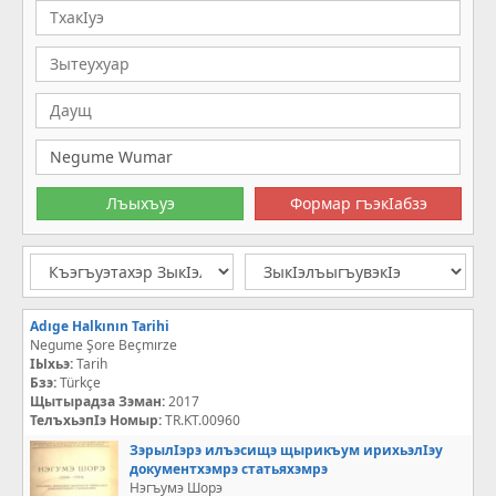
Adıge Halkının Tarihi
Negume Şore Beçmırze
IЫхьэ:
Tarih
Бзэ:
Türkçe
Щытырадза Зэман:
2017
ТелъхьэпIэ Номыр:
TR.KT.00960
ЗэрылІэрэ илъэсищэ щырикъум ирихьэлІэу
документхэмрэ статьяхэмрэ
Нэгъумэ Шорэ