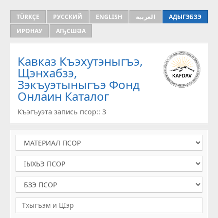
TÜRKÇE
РУССКИЙ
ENGLISH
العربية
АДЫГЭБЗЭ
ИРОНАУ
АҦСШӘА
Кавказ Къэхутэныгъэ,
Щэнхабзэ,
Зэкъуэтыныгъэ Фонд
Онлаин Каталог
Къэгъуэта запись псор:: 3