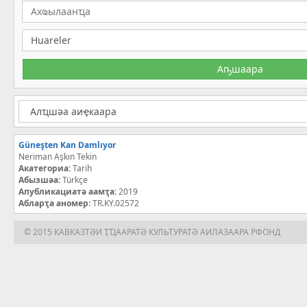
Güneşten Kan Damlıyor
Neriman Aşkın Tekin
Акатегориа:
Tarih
Абызшәа:
Türkçe
Апубликациатә аамҭа:
2019
Абларҭа аномер:
TR.KY.02572
© 2015 КАВКАЗТӘИ ҬҴААРАТӘ КУЛЬТУРАТӘ АИЛАЗААРА РФОНД