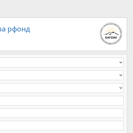
ра рфонд