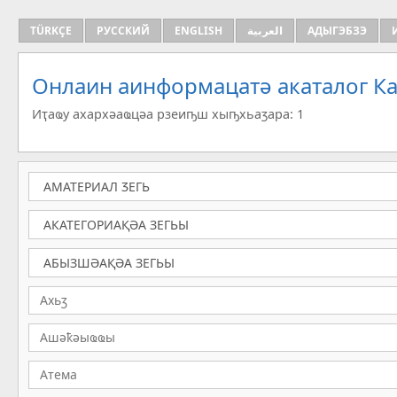
TÜRKÇE
РУССКИЙ
ENGLISH
العربية
АДЫГЭБЗЭ
Онлаин аинформацатә aкаталог Ка
Иҭаҩу ахархәаҩцәа рзеиҧш хыҧхьаӡара: 1