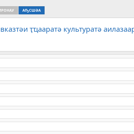
ИРОНАУ
АҦСШӘА
вказтәи ҭҵааратә культуратә аилазаа