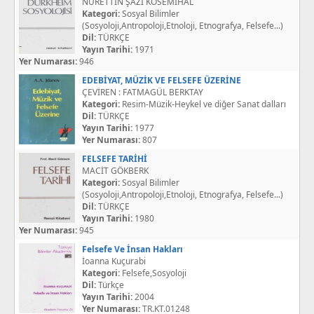
NURETTİN ŞAZİ KÖSEMİHAL
Kategori:
Sosyal Bilimler
(Sosyoloji,Antropoloji,Etnoloji, Etnografya, Felsefe...)
Dil:
TÜRKÇE
Yayın Tarihi:
1971
Yer Numarası:
946
EDEBİYAT, MÜZİK VE FELSEFE ÜZERİNE
ÇEVİREN : FATMAGÜL BERKTAY
Kategori:
Resim-Müzik-Heykel ve diğer Sanat dalları
Dil:
TÜRKÇE
Yayın Tarihi:
1977
Yer Numarası:
807
FELSEFE TARİHİ
MACİT GÖKBERK
Kategori:
Sosyal Bilimler
(Sosyoloji,Antropoloji,Etnoloji, Etnografya, Felsefe...)
Dil:
TÜRKÇE
Yayın Tarihi:
1980
Yer Numarası:
945
Felsefe Ve İnsan Hakları
İoanna Kuçurabi
Kategori:
Felsefe,Sosyoloji
Dil:
Türkçe
Yayın Tarihi:
2004
Yer Numarası:
TR.KT.01248