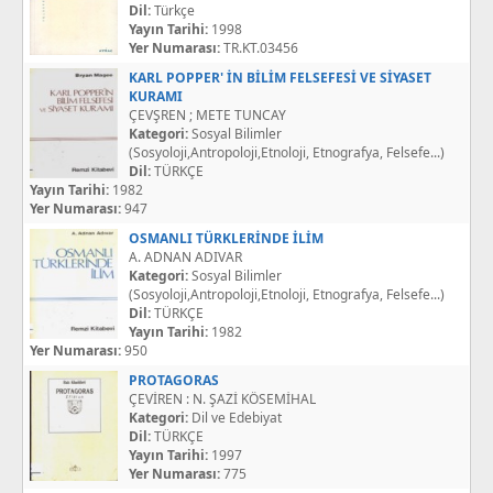
Dil:
Türkçe
Yayın Tarihi:
1998
Yer Numarası:
TR.KT.03456
KARL POPPER' İN BİLİM FELSEFESİ VE SİYASET
KURAMI
ÇEVŞREN ; METE TUNCAY
Kategori:
Sosyal Bilimler
(Sosyoloji,Antropoloji,Etnoloji, Etnografya, Felsefe...)
Dil:
TÜRKÇE
Yayın Tarihi:
1982
Yer Numarası:
947
OSMANLI TÜRKLERİNDE İLİM
A. ADNAN ADIVAR
Kategori:
Sosyal Bilimler
(Sosyoloji,Antropoloji,Etnoloji, Etnografya, Felsefe...)
Dil:
TÜRKÇE
Yayın Tarihi:
1982
Yer Numarası:
950
PROTAGORAS
ÇEVİREN : N. ŞAZİ KÖSEMİHAL
Kategori:
Dil ve Edebiyat
Dil:
TÜRKÇE
Yayın Tarihi:
1997
Yer Numarası:
775