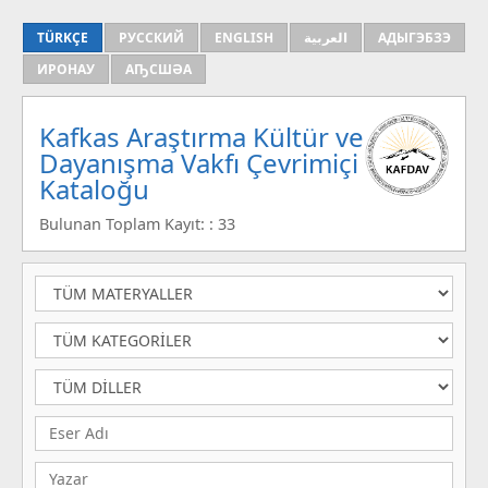
TÜRKÇE
РУССКИЙ
ENGLISH
العربية
АДЫГЭБЗЭ
ИРОНАУ
АҦСШӘА
Kafkas Araştırma Kültür ve
Dayanışma Vakfı Çevrimiçi
Kataloğu
Bulunan Toplam Kayıt: : 33