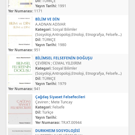
Dil:
TÜRKÇE
Yayın Tarihi:
1991
Yer Numarası:
1171
BİLİM VE DİN
A.ADNAN ADIVAR
Kategori:
Sosyal Bilimler
(Sosyoloji,Antropoloji,Etnoloji, Etnografya, Felsefe...)
Dil:
TÜRKÇE
Yayın Tarihi:
1980
Yer Numarası:
951
BİLİMSEL FELSEFENİN DOĞUŞU
ÇEVİREN ; CEMAL YILDIRIM
Kategori:
Sosyal Bilimler
(Sosyoloji,Antropoloji,Etnoloji, Etnografya, Felsefe...)
Dil:
TÜRKÇE
Yayın Tarihi:
1979
Yer Numarası:
941
Çağdaş Siyaset Felsefecileri
Çeviren ; Mete Tuncay
Kategori:
Felsefe
Dil:
Türkçe
Yayın Tarihi:
Yer Numarası:
TR.KT.00944
DURKHEIM SOSYOLOJİSİ