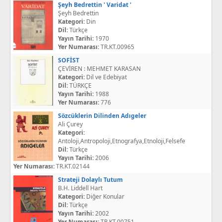
Şeyh Bedrettin ' Varidat '
Şeyh Bedrettin
Kategori:
Din
Dil:
Türkçe
Yayın Tarihi:
1970
Yer Numarası:
TR.KT.00965
SOFİST
ÇEVİREN : MEHMET KARASAN
Kategori:
Dil ve Edebiyat
Dil:
TÜRKÇE
Yayın Tarihi:
1988
Yer Numarası:
776
Sözcüklerin Dilinden Adıgeler
Ali Çurey
Kategori:
Antoloji,Antropoloji,Etnografya,Etnoloji,Felsefe
Dil:
Türkçe
Yayın Tarihi:
2006
Yer Numarası:
TR.KT.02144
Strateji Dolaylı Tutum
B.H. Liddell Hart
Kategori:
Diğer Konular
Dil:
Türkçe
Yayın Tarihi:
2002
Yer Numarası:
TR.KT.00751