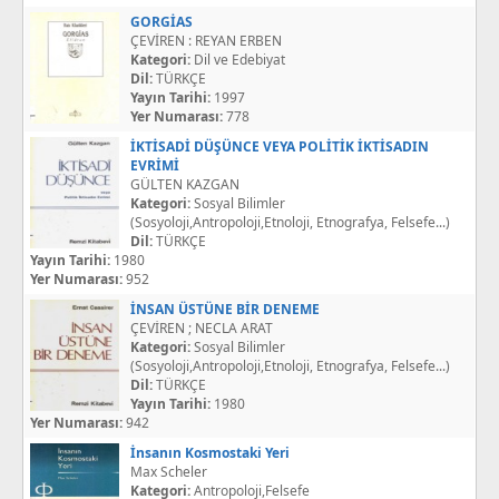
GORGİAS
ÇEVİREN : REYAN ERBEN
Kategori:
Dil ve Edebiyat
Dil:
TÜRKÇE
Yayın Tarihi:
1997
Yer Numarası:
778
İKTİSADİ DÜŞÜNCE VEYA POLİTİK İKTİSADIN
EVRİMİ
GÜLTEN KAZGAN
Kategori:
Sosyal Bilimler
(Sosyoloji,Antropoloji,Etnoloji, Etnografya, Felsefe...)
Dil:
TÜRKÇE
Yayın Tarihi:
1980
Yer Numarası:
952
İNSAN ÜSTÜNE BİR DENEME
ÇEVİREN ; NECLA ARAT
Kategori:
Sosyal Bilimler
(Sosyoloji,Antropoloji,Etnoloji, Etnografya, Felsefe...)
Dil:
TÜRKÇE
Yayın Tarihi:
1980
Yer Numarası:
942
İnsanın Kosmostaki Yeri
Max Scheler
Kategori:
Antropoloji,Felsefe