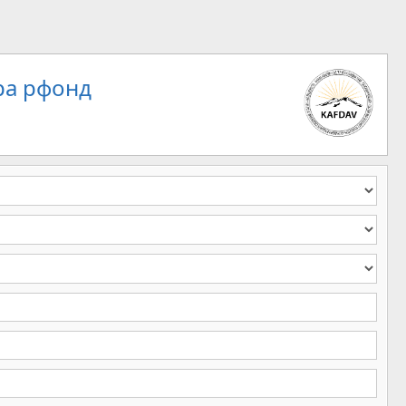
ра рфонд