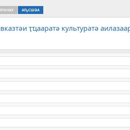
ИРОНАУ
АҦСШӘА
вказтәи ҭҵааратә культуратә аилазаа