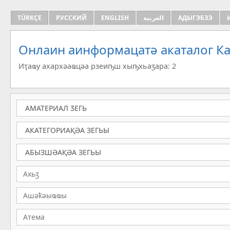
TÜRKÇE
РУССКИЙ
ENGLISH
العربية
АДЫГЭБЗЭ
Онлаин аинформацатә aкаталог Ка
Иҭаҩу ахархәаҩцәа рзеиҧш хыҧхьаӡара: 2