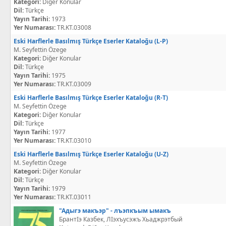
Kategori:
Diğer Konular
Dil:
Türkçe
Yayın Tarihi:
1973
Yer Numarası:
TR.KT.03008
Eski Harflerle Basılmış Türkçe Eserler Kataloğu (L-P)
M. Seyfettin Özege
Kategori:
Diğer Konular
Dil:
Türkçe
Yayın Tarihi:
1975
Yer Numarası:
TR.KT.03009
Eski Harflerle Basılmış Türkçe Eserler Kataloğu (R-T)
M. Seyfettin Özege
Kategori:
Diğer Konular
Dil:
Türkçe
Yayın Tarihi:
1977
Yer Numarası:
TR.KT.03010
Eski Harflerle Basılmış Türkçe Eserler Kataloğu (U-Z)
M. Seyfettin Özege
Kategori:
Diğer Konular
Dil:
Türkçe
Yayın Tarihi:
1979
Yer Numarası:
TR.KT.03011
"Адыгэ макъэр" - лъэпкъым ымакъ
БрантІэ Казбек, ЛІэхъусэжъ Хьаджрэтбый