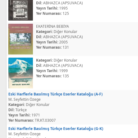
Dil:
ABHAZCA (APSUVACA)
Yayın Tarihi:
1995
Yer Numarası:
125
EKATERİNA BEBİYA
Kategori:
Diğer Konular
Dil:
ABHAZCA (APSUVACA)
Yayın Tarihi:
2005
Yer Numarası:
131
Kategori:
Diğer Konular
Dil:
ABHAZCA (APSUVACA)
Yayın Tarihi:
1999
Yer Numarası:
135
Eski Harflerle Basılmış Türkçe Eserler Kataloğu (A-F)
M. Seyfettin Özege
Kategori:
Diğer Konular
Dil:
Türkçe
Yayın Tarihi:
1971
Yer Numarası:
TR.KT.03007
Eski Harflerle Basılmış Türkçe Eserler Kataloğu (G-K)
M. Seyfettin Özege