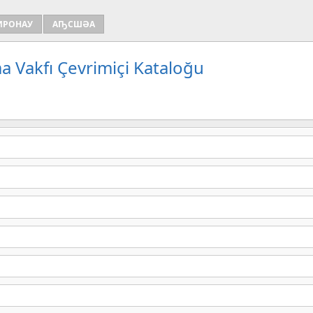
ИРОНАУ
АҦСШӘА
a Vakfı Çevrimiçi Kataloğu