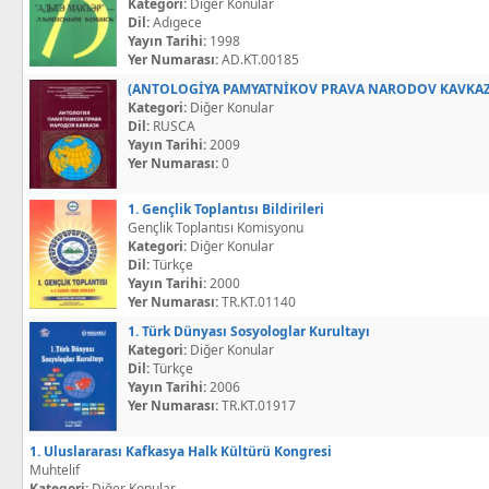
Kategori:
Diğer Konular
Dil:
Adıgece
Yayın Tarihi:
1998
Yer Numarası:
AD.KT.00185
(ANTOLOGİYA PAMYATNİKOV PRAVA NARODOV KAVKA
Kategori:
Diğer Konular
Dil:
RUSCA
Yayın Tarihi:
2009
Yer Numarası:
0
1. Gençlik Toplantısı Bildirileri
Gençlik Toplantısı Komisyonu
Kategori:
Diğer Konular
Dil:
Türkçe
Yayın Tarihi:
2000
Yer Numarası:
TR.KT.01140
1. Türk Dünyası Sosyologlar Kurultayı
Kategori:
Diğer Konular
Dil:
Türkçe
Yayın Tarihi:
2006
Yer Numarası:
TR.KT.01917
1. Uluslararası Kafkasya Halk Kültürü Kongresi
Muhtelif
Kategori:
Diğer Konular