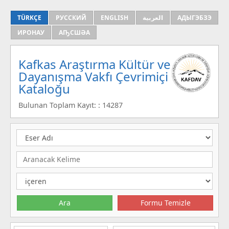
TÜRKÇE
РУССКИЙ
ENGLISH
العربية
АДЫГЭБЗЭ
ИРОНАУ
АҦСШӘА
Kafkas Araştırma Kültür ve
Dayanışma Vakfı Çevrimiçi
Kataloğu
Bulunan Toplam Kayıt: : 14287