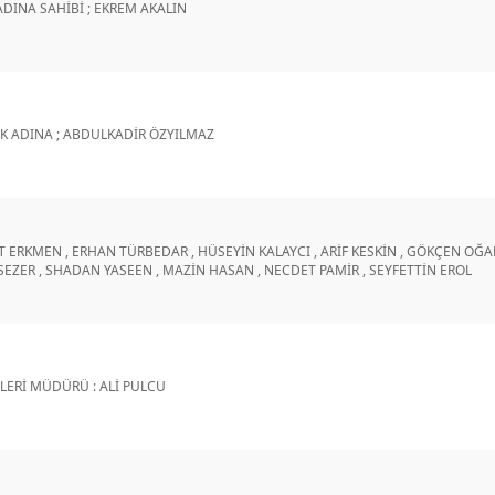
DINA SAHİBİ ; EKREM AKALIN
K ADINA ; ABDULKADİR ÖZYILMAZ
 ERKMEN , ERHAN TÜRBEDAR , HÜSEYİN KALAYCI , ARİF KESKİN , GÖKÇEN OĞAN
EZER , SHADAN YASEEN , MAZİN HASAN , NECDET PAMİR , SEYFETTİN EROL
ŞLERİ MÜDÜRÜ : ALİ PULCU