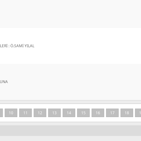
ŞLERİ : Ö.SAMİ YILAL
TUNA
10
11
12
13
14
15
16
17
18