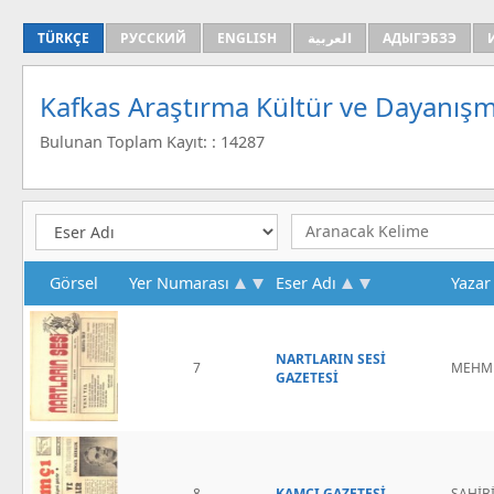
TÜRKÇE
РУССКИЙ
ENGLISH
العربية
АДЫГЭБЗЭ
Kafkas Araştırma Kültür ve Dayanışm
Bulunan Toplam Kayıt: : 14287
Görsel
Yer Numarası
Eser Adı
Yazar
NARTLARIN SESİ
7
MEHME
GAZETESİ
8
KAMÇI GAZETESİ
SAHİBİ