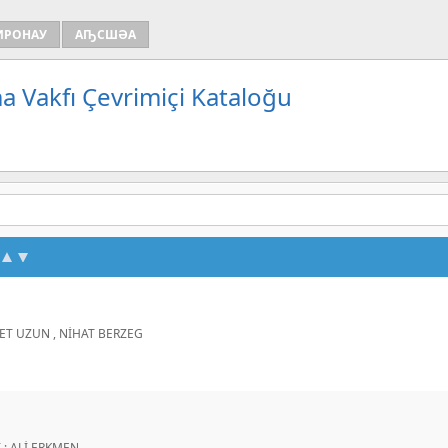
ИРОНАУ
АҦСШӘА
a Vakfı Çevrimiçi Kataloğu
T UZUN , NİHAT BERZEG
 ; ALİ ERKMEN