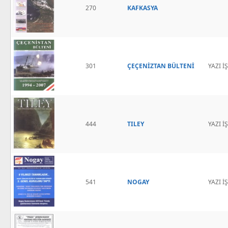
270
KAFKASYA
301
ÇEÇENİZTAN BÜLTENİ
YAZI 
444
TILEY
YAZI İ
541
NOGAY
YAZI 