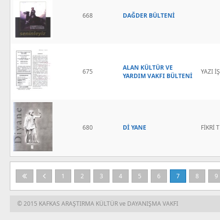
668
DAĞDER BÜLTENİ
ALAN KÜLTÜR VE
675
YAZI İ
YARDIM VAKFI BÜLTENİ
680
Dİ YANE
FİKRİ 
1
2
3
4
5
6
7
8
9
© 2015 KAFKAS ARAŞTIRMA KÜLTÜR ve DAYANIŞMA VAKFI