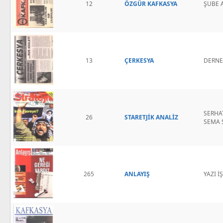
12
ÖZGÜR KAFKASYA
ŞUBE A
13
ÇERKESYA
DERNE
SERHAT
26
STARETJİK ANALİZ
SEMA S
265
ANLAYIŞ
YAZI İ