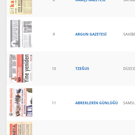
9
ARGUN GAZETESİ
SAHİBİ
10
TZEĞUS
DÜZCE 
11
ABREKLERİN GÜNLÜĞÜ
SAMSU