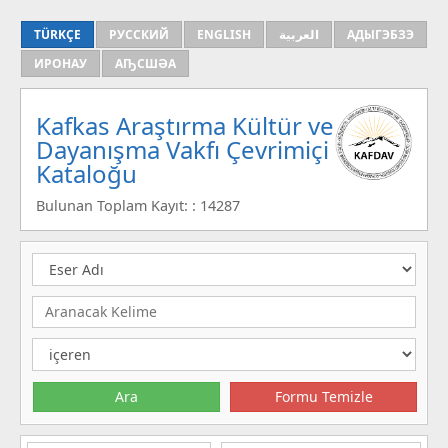
TÜRKÇE
РУССКИЙ
ENGLISH
العربية
АДЫГЭБЗЭ
ИРОНАУ
АҦСШӘА
Kafkas Araştırma Kültür ve
Dayanışma Vakfı Çevrimiçi
Kataloğu
Bulunan Toplam Kayıt: : 14287