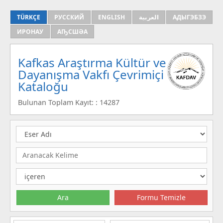
TÜRKÇE
РУССКИЙ
ENGLISH
العربية
АДЫГЭБЗЭ
ИРОНАУ
АҦСШӘА
Kafkas Araştırma Kültür ve
Dayanışma Vakfı Çevrimiçi
Kataloğu
Bulunan Toplam Kayıt: : 14287