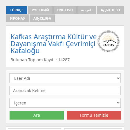
TÜRKÇE
РУССКИЙ
ENGLISH
العربية
АДЫГЭБЗЭ
ИРОНАУ
АҦСШӘА
Kafkas Araştırma Kültür ve
Dayanışma Vakfı Çevrimiçi
Kataloğu
Bulunan Toplam Kayıt: : 14287