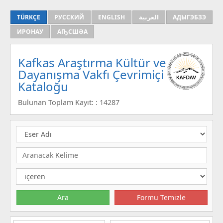
TÜRKÇE
РУССКИЙ
ENGLISH
العربية
АДЫГЭБЗЭ
ИРОНАУ
АҦСШӘА
Kafkas Araştırma Kültür ve
Dayanışma Vakfı Çevrimiçi
Kataloğu
Bulunan Toplam Kayıt: : 14287