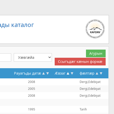
ды каталог
Рауагъды датæ
Æвзаг
фæлтæр
2008
Dergi,Edebiyat
2005
Dergi,Edebiyat
2008
Dergi,Edebiyat
1995
Tarih