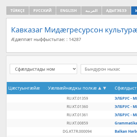
TÜRKÇE
РУССКИЙ
ENGLISH
العربية
АДЫГЭБЗЭ
Кавказаг Мидæгресурсон культу
Æдæппæт ныффыстытае: : 14287
Цæстуынгæйæ
Уæлвæйнæджы полкæ
Сфæлдыст
RU.KT.01359
ЭЛБРУС - МИ
RU.KT.01360
ЭЛБРУС - МИ
RU.KT.01361
ЭЛБРУС - МИ
RU.KT.00859
Grammatika
DG.KT.TR.000094
Balkan Harb