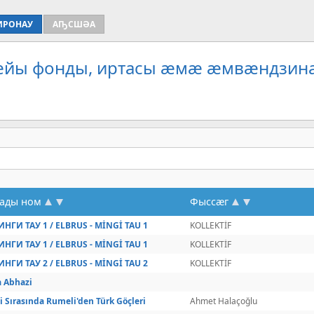
ИРОНАУ
АҦСШӘА
рæйы фонды, иртасы æмæ æмвæндзина
ады ном
Фыссæг
НГИ ТАУ 1 / ELBRUS - MİNGİ TAU 1
KOLLEKTİF
НГИ ТАУ 1 / ELBRUS - MİNGİ TAU 1
KOLLEKTİF
НГИ ТАУ 2 / ELBRUS - MİNGİ TAU 2
KOLLEKTİF
 Abhazi
i Sırasında Rumeli'den Türk Göçleri
Ahmet Halaçoğlu