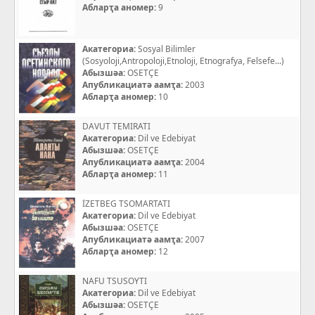
Абларҭа аномер:
9
Акатегориа:
Sosyal Bilimler
(Sosyoloji,Antropoloji,Etnoloji, Etnografya, Felsefe...)
Абызшәа:
OSETÇE
Апубликациатә аамҭа:
2003
Абларҭа аномер:
10
DAVUT TEMIRATI
Акатегориа:
Dil ve Edebiyat
Абызшәа:
OSETÇE
Апубликациатә аамҭа:
2004
Абларҭа аномер:
11
İZETBEG TSOMARTATI
Акатегориа:
Dil ve Edebiyat
Абызшәа:
OSETÇE
Апубликациатә аамҭа:
2007
Абларҭа аномер:
12
NAFU TSUSOYTI
Акатегориа:
Dil ve Edebiyat
Абызшәа:
OSETÇE