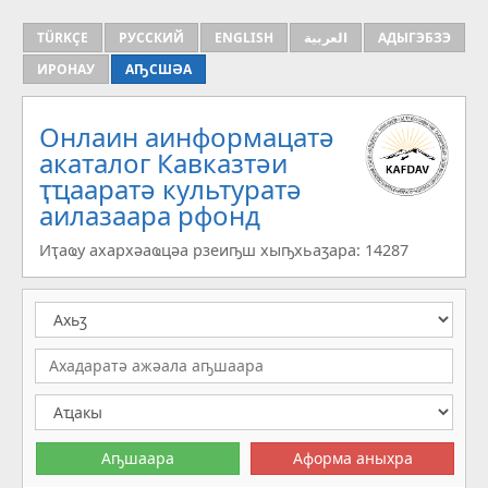
TÜRKÇE
РУССКИЙ
ENGLISH
العربية
АДЫГЭБЗЭ
ИРОНАУ
АҦСШӘА
Онлаин аинформацатә
aкаталог Кавказтәи
ҭҵааратә культуратә
аилазаара рфонд
Иҭаҩу ахархәаҩцәа рзеиҧш хыҧхьаӡара: 14287