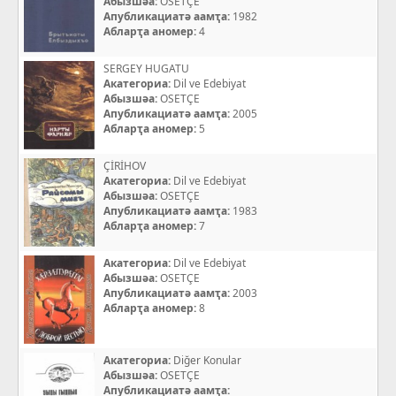
Абызшәа:
OSETÇE
Апубликациатә аамҭа:
1982
Абларҭа аномер:
4
SERGEY HUGATU
Акатегориа:
Dil ve Edebiyat
Абызшәа:
OSETÇE
Апубликациатә аамҭа:
2005
Абларҭа аномер:
5
ÇİRİHOV
Акатегориа:
Dil ve Edebiyat
Абызшәа:
OSETÇE
Апубликациатә аамҭа:
1983
Абларҭа аномер:
7
Акатегориа:
Dil ve Edebiyat
Абызшәа:
OSETÇE
Апубликациатә аамҭа:
2003
Абларҭа аномер:
8
Акатегориа:
Diğer Konular
Абызшәа:
OSETÇE
Апубликациатә аамҭа: