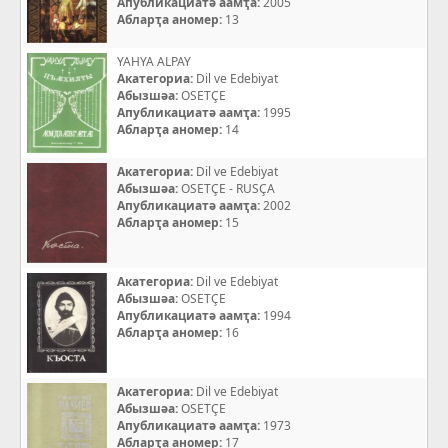
Апубликациатә аамҭа:
2005
Абларҭа аномер:
13
YAHYA ALPAY
Акатегориа:
Dil ve Edebiyat
Абызшәа:
OSETÇE
Апубликациатә аамҭа:
1995
Абларҭа аномер:
14
Акатегориа:
Dil ve Edebiyat
Абызшәа:
OSETÇE - RUSÇA
Апубликациатә аамҭа:
2002
Абларҭа аномер:
15
Акатегориа:
Dil ve Edebiyat
Абызшәа:
OSETÇE
Апубликациатә аамҭа:
1994
Абларҭа аномер:
16
Акатегориа:
Dil ve Edebiyat
Абызшәа:
OSETÇE
Апубликациатә аамҭа:
1973
Абларҭа аномер:
17