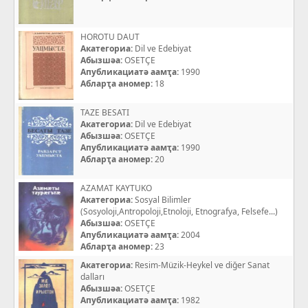
HOROTU DAUT
Акатегориа:
Dil ve Edebiyat
Абызшәа:
OSETÇE
Апубликациатә аамҭа:
1990
Абларҭа аномер:
18
TAZE BESATI
Акатегориа:
Dil ve Edebiyat
Абызшәа:
OSETÇE
Апубликациатә аамҭа:
1990
Абларҭа аномер:
20
AZAMAT KAYTUKO
Акатегориа:
Sosyal Bilimler
(Sosyoloji,Antropoloji,Etnoloji, Etnografya, Felsefe...)
Абызшәа:
OSETÇE
Апубликациатә аамҭа:
2004
Абларҭа аномер:
23
Акатегориа:
Resim-Müzik-Heykel ve diğer Sanat
dalları
Абызшәа:
OSETÇE
Апубликациатә аамҭа:
1982