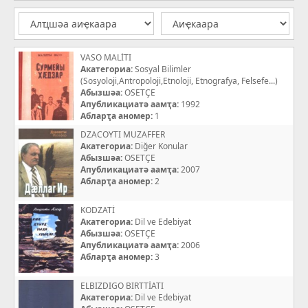
VASO MALİTI
Акатегориа:
Sosyal Bilimler
(Sosyoloji,Antropoloji,Etnoloji, Etnografya, Felsefe...)
Абызшәа:
OSETÇE
Апубликациатә аамҭа:
1992
Абларҭа аномер:
1
DZACOYTI MUZAFFER
Акатегориа:
Diğer Konular
Абызшәа:
OSETÇE
Апубликациатә аамҭа:
2007
Абларҭа аномер:
2
KODZATİ
Акатегориа:
Dil ve Edebiyat
Абызшәа:
OSETÇE
Апубликациатә аамҭа:
2006
Абларҭа аномер:
3
ELBIZDIGO BIRTTİATI
Акатегориа:
Dil ve Edebiyat