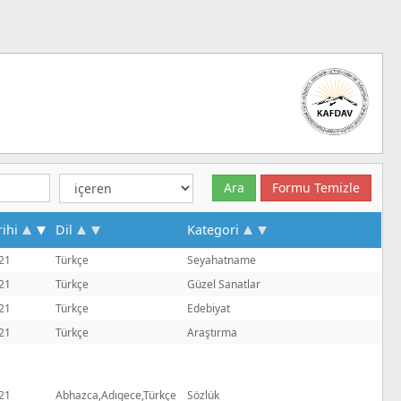
rihi
Dil
Kategori
21
Türkçe
Seyahatname
21
Türkçe
Güzel Sanatlar
21
Türkçe
Edebiyat
21
Türkçe
Araştırma
21
Abhazca,Adıgece,Türkçe
Sözlük