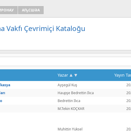
ИРОНАУ
АҦСШӘА
a Vakfı Çevrimiçi Kataloğu
Yazar
Yayın Ta
fkasya
Ayşegül Kuş
20
arı
Haupşe Bedrettin Ilıca
20
go
Bedrettin Ilıca
20
M.Tekin KOÇKAR
20
Muhittin Yüksel
20