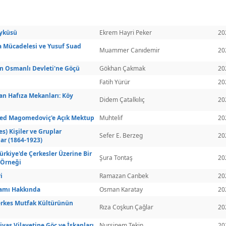
Öyküsü
Ekrem Hayri Peker
20
a Mücadelesi ve Yusuf Suad
Muammer Canıdemir
20
in Osmanlı Devleti'ne Göçü
Gökhan Çakmak
20
Fatih Yürür
20
an Hafıza Mekanları: Köy
Didem Çatalkılıç
20
ed Magomedoviç'e Açık Mektup
Muhtelif
20
s) Kişiler ve Gruplar
Sefer E. Berzeg
20
lar (1864-1923)
kiye'de Çerkesler Üzerine Bir
Şura Tontaş
20
i Örneği
i
Ramazan Canbek
20
lamı Hakkında
Osman Karatay
20
erkes Mutfak Kültürünün
Rıza Coşkun Çağlar
20
ivas Vilayetine Göç ve İskanları
Nursinem Tekin
20