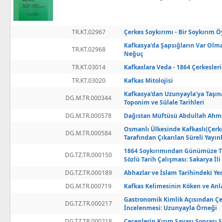
TR.KT.02967
Çerkes Soykırımı - Bir Soykırım 
Kafkasya'da Şapsığların Var Olm
TR.KT.02968
Neğuç
TR.KT.03014
Kafkaslara Veda - 1864 Çerkesler
TR.KT.03020
Kafkas Mitolojisi
Kafkasya'dan Uzunyayla'ya Taşın
DG.M.TR.000344
Toponim ve Sülale Tarihleri
DG.M.TR.000578
Dağıstan Müftüsü Abdullah Ahm
Osmanlı Ülkesinde Kafkaslı(Çerke
DG.M.TR.000584
Tarafından Çıkarılan Süreli Yayın
1864 Soykırımından Günümüze Tür
DG.TZ.TR.000150
Sözlü Tarih Çalışması: Sakarya İl
DG.TZ.TR.000189
Abhazlar ve İslam Tarihindeki Yer
DG.M.TR.000719
Kafkas Kelimesinin Köken ve An
Gastronomik Kimlik Açısından Ç
DG.TZ.TR.000217
İncelenmesi: Uzunyayla Örneği
DG.TZ.TR.000218
Çeçenlerin Kırım Savaşı Sonrası S