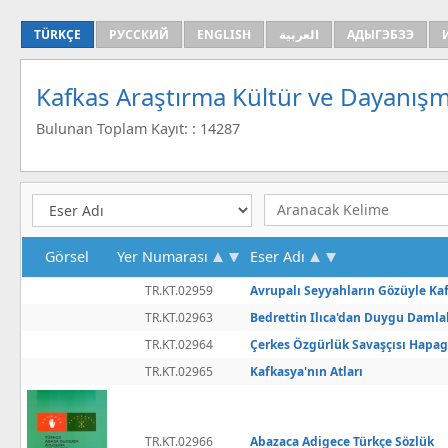
TÜRKÇE
РУССКИЙ
ENGLISH
العربية
АДЫГЭБЗЭ
Kafkas Araştırma Kültür ve Dayanışm
Bulunan Toplam Kayıt: : 14287
Görsel
Yer Numarası
Eser Adı
TR.KT.02959
Avrupalı Seyyahların Gözüyle Ka
TR.KT.02963
Bedrettin Ilıca'dan Duygu Damlal
TR.KT.02964
Çerkes Özgürlük Savaşçısı Hapa
TR.KT.02965
Kafkasya'nın Atları
TR.KT.02966
Abazaca Adigece Türkçe Sözlük