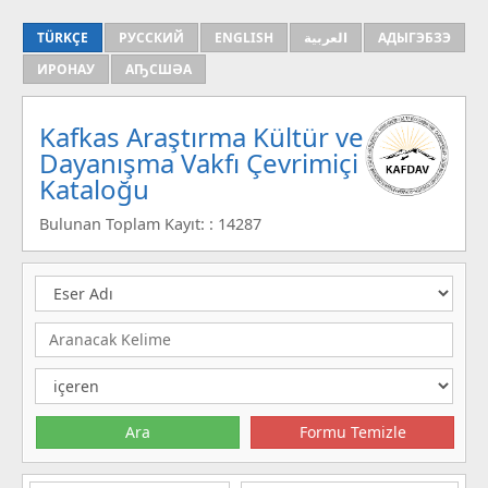
TÜRKÇE
РУССКИЙ
ENGLISH
العربية
АДЫГЭБЗЭ
ИРОНАУ
АҦСШӘА
Kafkas Araştırma Kültür ve
Dayanışma Vakfı Çevrimiçi
Kataloğu
Bulunan Toplam Kayıt: : 14287