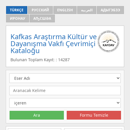
TÜRKÇE
РУССКИЙ
ENGLISH
العربية
АДЫГЭБЗЭ
ИРОНАУ
АҦСШӘА
Kafkas Araştırma Kültür ve
Dayanışma Vakfı Çevrimiçi
Kataloğu
Bulunan Toplam Kayıt: : 14287