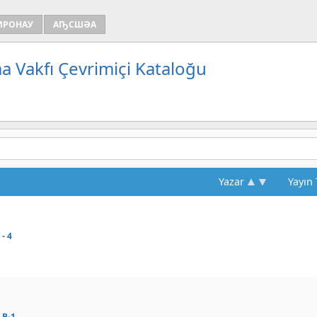
ИРОНАУ
АҦСШӘА
a Vakfı Çevrimiçi Kataloğu
Yazar
Yayın 
- 4
 B-1