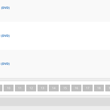
 (DVD)
 (DVD)
 (DVD)
10
11
12
13
14
15
16
17
18