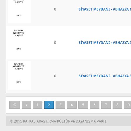
0
SİYASET MEYDANI - ABHAZYA 1
0
SİYASET MEYDANI - ABHAZYA 2
0
SİYASET MEYDANI - ABHAZYA 3
1
2
3
4
5
6
7
8
9
© 2015 KAFKAS ARAŞTIRMA KÜLTÜR ve DAYANIŞMA VAKFI