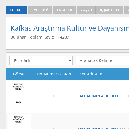
TÜRKÇE
РУССКИЙ
ENGLISH
العربية
АДЫГЭБЗЭ
Kafkas Araştırma Kültür ve Dayanışm
Bulunan Toplam Kayıt: : 14287
Görsel
Yer Numarası
Eser Adı
0
KAFDAĞININ ARDI BELGESELİ 
0
KAFDAĞININ ARDI BELGESELİ