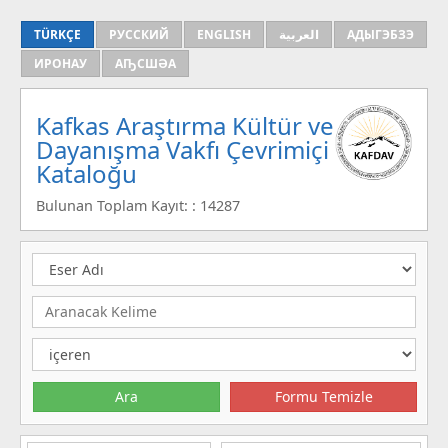
TÜRKÇE
РУССКИЙ
ENGLISH
العربية
АДЫГЭБЗЭ
ИРОНАУ
АҦСШӘА
Kafkas Araştırma Kültür ve
Dayanışma Vakfı Çevrimiçi
Kataloğu
Bulunan Toplam Kayıt: : 14287