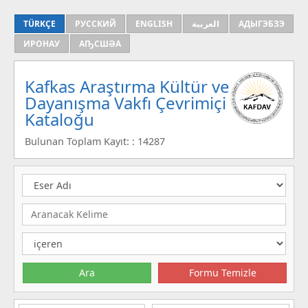
TÜRKÇE
РУССКИЙ
ENGLISH
العربية
АДЫГЭБЗЭ
ИРОНАУ
АҦСШӘА
Kafkas Araştırma Kültür ve
Dayanışma Vakfı Çevrimiçi
Kataloğu
Bulunan Toplam Kayıt: : 14287