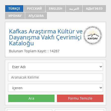
TÜRKÇE
РУССКИЙ
ENGLISH
العربية
АДЫГЭБЗЭ
ИРОНАУ
АҦСШӘА
Kafkas Araştırma Kültür ve
Dayanışma Vakfı Çevrimiçi
Kataloğu
Bulunan Toplam Kayıt: : 14287