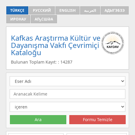
TÜRKÇE
РУССКИЙ
ENGLISH
العربية
АДЫГЭБЗЭ
ИРОНАУ
АҦСШӘА
Kafkas Araştırma Kültür ve
Dayanışma Vakfı Çevrimiçi
Kataloğu
Bulunan Toplam Kayıt: : 14287