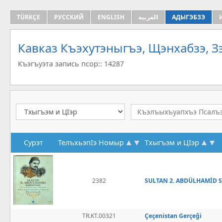
TÜRKÇE
РУССКИЙ
ENGLISH
العربية
АДЫГЭБЗЭ
Кавказ Къэхутэныгъэ, Щэнхабзэ, 
Къэгъуэта запись псор:: 14287
Сурэт
ТелъхьэпIэ Номыр
Тхыгъэм и ЦIэр
2382
SULTAN 2. ABDÜLHAMİD
TR.KT.00321
Çeçenistan Gerçeği