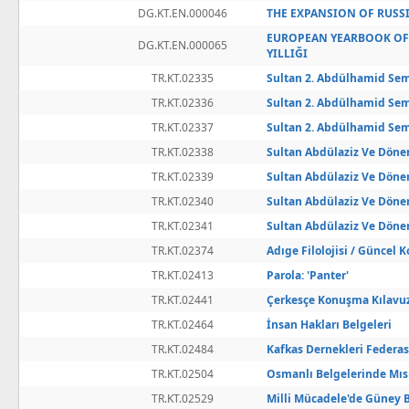
DG.KT.EN.000046
THE EXPANSION OF RUSSI
EUROPEAN YEARBOOK OF 
DG.KT.EN.000065
YILLIĞI
TR.KT.02335
Sultan 2. Abdülhamid Semp
TR.KT.02336
Sultan 2. Abdülhamid Se
TR.KT.02337
Sultan 2. Abdülhamid Se
TR.KT.02338
Sultan Abdülaziz Ve Dön
TR.KT.02339
Sultan Abdülaziz Ve Dön
TR.KT.02340
Sultan Abdülaziz Ve Dön
TR.KT.02341
Sultan Abdülaziz Ve Dön
TR.KT.02374
Adıge Filolojisi / Güncel 
TR.KT.02413
Parola: 'Panter'
TR.KT.02441
Çerkesçe Konuşma Kılavu
TR.KT.02464
İnsan Hakları Belgeleri
TR.KT.02484
Kafkas Dernekleri Federa
TR.KT.02504
Osmanlı Belgelerinde Mıs
TR.KT.02529
Milli Mücadele'de Güney