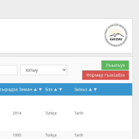
ырадза Зэман
Бзэ
IЫхьэ
2014
Türkçe
Tarih
1995
Türkçe
Tarih