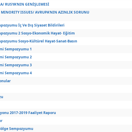
A/ RUSYA'NIN GENİŞLEMESİ
MINORITY ISSUES/ AVRUPA'NIN AZINLIK SORUNU
ozyumu İç Ve Dış Siyaset Bildirileri
mpozyumu 2 Sosyo-Ekonomik Hayat- Eğitim
mpozyumu Sosyo-Kültürel Hayat-Sanat-Basın
emi Sempozyumu 1
emi Sempozyumu 2
emi Sempozyumu 3
emi Sempozyumu 4
Konular
zu
syonu 2017-2019 Faaliyet Raporu
ır
 Bölge Sempozyumu