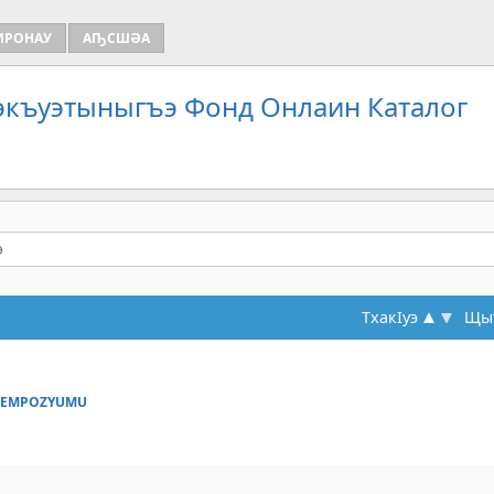
ИРОНАУ
АҦСШӘА
Зэкъуэтыныгъэ Фонд Онлаин Каталог
ТхакIуэ
Щыт
 SEMPOZYUMU