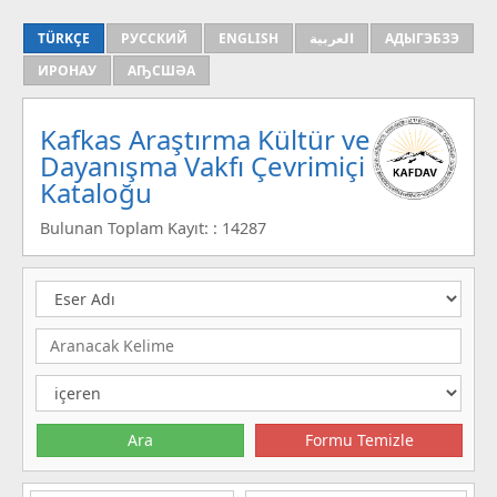
TÜRKÇE
РУССКИЙ
ENGLISH
العربية
АДЫГЭБЗЭ
ИРОНАУ
АҦСШӘА
Kafkas Araştırma Kültür ve
Dayanışma Vakfı Çevrimiçi
Kataloğu
Bulunan Toplam Kayıt: : 14287