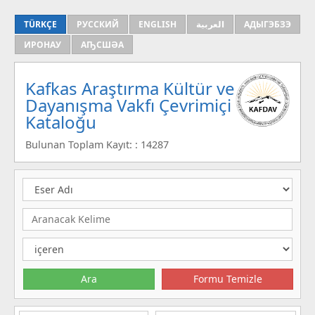
TÜRKÇE
РУССКИЙ
ENGLISH
العربية
АДЫГЭБЗЭ
ИРОНАУ
АҦСШӘА
Kafkas Araştırma Kültür ve
Dayanışma Vakfı Çevrimiçi
Kataloğu
Bulunan Toplam Kayıt: : 14287