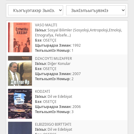
VASO MALİTI
IЫхьэ:
Sosyal Bilimler (Sosyoloji,Antropoloji,Etnoloji,
Etnografya, Felsefe...)
Бзэ:
OSETÇE
Щытырадза Зэман:
1992
ТелъхьэпIэ Номыр:
1
DZACOYTI MUZAFFER
IЫхьэ:
Diğer Konular
Бзэ:
OSETÇE
Щытырадза Зэман:
2007
ТелъхьэпIэ Номыр:
2
KODZATİ
IЫхьэ:
Dil ve Edebiyat
Бзэ:
OSETÇE
Щытырадза Зэман:
2006
ТелъхьэпIэ Номыр:
3
ELBIZDIGO BIRTTİATI
IЫхьэ:
Dil ve Edebiyat