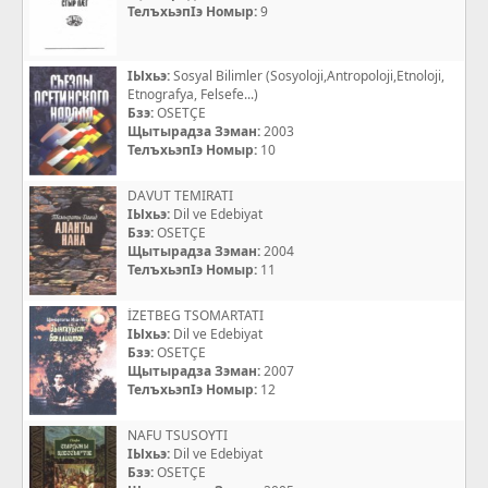
ТелъхьэпIэ Номыр:
9
IЫхьэ:
Sosyal Bilimler (Sosyoloji,Antropoloji,Etnoloji,
Etnografya, Felsefe...)
Бзэ:
OSETÇE
Щытырадза Зэман:
2003
ТелъхьэпIэ Номыр:
10
DAVUT TEMIRATI
IЫхьэ:
Dil ve Edebiyat
Бзэ:
OSETÇE
Щытырадза Зэман:
2004
ТелъхьэпIэ Номыр:
11
İZETBEG TSOMARTATI
IЫхьэ:
Dil ve Edebiyat
Бзэ:
OSETÇE
Щытырадза Зэман:
2007
ТелъхьэпIэ Номыр:
12
NAFU TSUSOYTI
IЫхьэ:
Dil ve Edebiyat
Бзэ:
OSETÇE