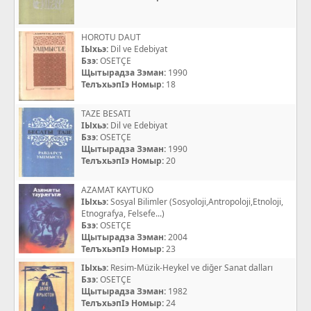
HOROTU DAUT
IЫхьэ:
Dil ve Edebiyat
Бзэ:
OSETÇE
Щытырадза Зэман:
1990
ТелъхьэпIэ Номыр:
18
TAZE BESATI
IЫхьэ:
Dil ve Edebiyat
Бзэ:
OSETÇE
Щытырадза Зэман:
1990
ТелъхьэпIэ Номыр:
20
AZAMAT KAYTUKO
IЫхьэ:
Sosyal Bilimler (Sosyoloji,Antropoloji,Etnoloji,
Etnografya, Felsefe...)
Бзэ:
OSETÇE
Щытырадза Зэман:
2004
ТелъхьэпIэ Номыр:
23
IЫхьэ:
Resim-Müzik-Heykel ve diğer Sanat dalları
Бзэ:
OSETÇE
Щытырадза Зэман:
1982
ТелъхьэпIэ Номыр:
24