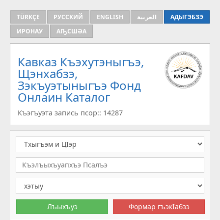
TÜRKÇE
РУССКИЙ
ENGLISH
العربية
АДЫГЭБЗЭ
ИРОНАУ
АҦСШӘА
Кавказ Къэхутэныгъэ,
Щэнхабзэ,
Зэкъуэтыныгъэ Фонд
Онлаин Каталог
Къэгъуэта запись псор:: 14287