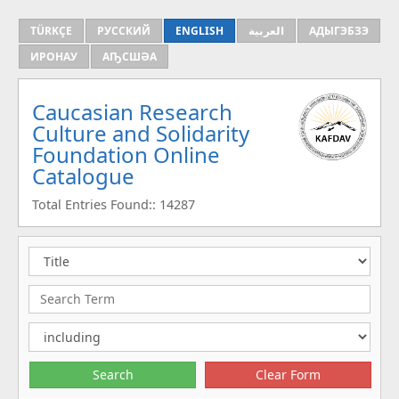
TÜRKÇE
РУССКИЙ
ENGLISH
العربية
АДЫГЭБЗЭ
ИРОНАУ
АҦСШӘА
Caucasian Research
Culture and Solidarity
Foundation Online
Catalogue
Total Entries Found:: 14287