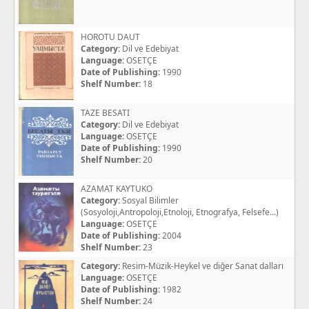
HOROTU DAUT
Category:
Dil ve Edebiyat
Language:
OSETÇE
Date of Publishing:
1990
Shelf Number:
18
TAZE BESATI
Category:
Dil ve Edebiyat
Language:
OSETÇE
Date of Publishing:
1990
Shelf Number:
20
AZAMAT KAYTUKO
Category:
Sosyal Bilimler
(Sosyoloji,Antropoloji,Etnoloji, Etnografya, Felsefe...)
Language:
OSETÇE
Date of Publishing:
2004
Shelf Number:
23
Category:
Resim-Müzik-Heykel ve diğer Sanat dalları
Language:
OSETÇE
Date of Publishing:
1982
Shelf Number:
24