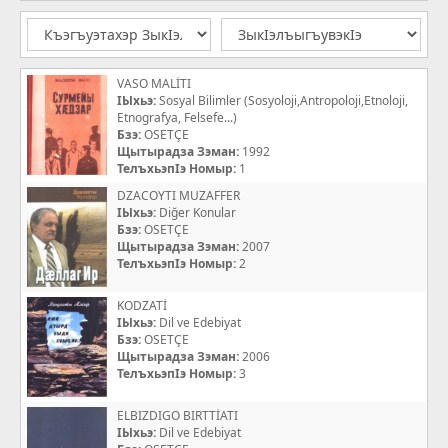
VASO MALİTI
IЫхьэ:
Sosyal Bilimler (Sosyoloji,Antropoloji,Etnoloji,
Etnografya, Felsefe...)
Бзэ:
OSETÇE
Щытырадза Зэман:
1992
ТелъхьэпIэ Номыр:
1
DZACOYTI MUZAFFER
IЫхьэ:
Diğer Konular
Бзэ:
OSETÇE
Щытырадза Зэман:
2007
ТелъхьэпIэ Номыр:
2
KODZATİ
IЫхьэ:
Dil ve Edebiyat
Бзэ:
OSETÇE
Щытырадза Зэман:
2006
ТелъхьэпIэ Номыр:
3
ELBIZDIGO BIRTTİATI
IЫхьэ:
Dil ve Edebiyat