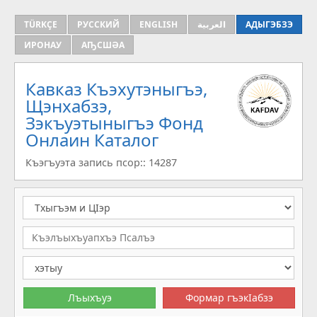
TÜRKÇE
РУССКИЙ
ENGLISH
العربية
АДЫГЭБЗЭ
ИРОНАУ
АҦСШӘА
Кавказ Къэхутэныгъэ,
Щэнхабзэ,
Зэкъуэтыныгъэ Фонд
Онлаин Каталог
Къэгъуэта запись псор:: 14287