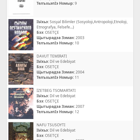
ТелъхьэпIэ Номыр:
9
IЫхьэ:
Sosyal Bilimler (Sosyoloji,Antropoloji,Etnoloji,
Etnografya, Felsefe...)
Бзэ:
OSETÇE
Щытырадза Зэман:
2003
ТелъхьэпIэ Номыр:
10
DAVUT TEMIRATI
IЫхьэ:
Dil ve Edebiyat
Бзэ:
OSETÇE
Щытырадза Зэман:
2004
ТелъхьэпIэ Номыр:
11
İZETBEG TSOMARTATI
IЫхьэ:
Dil ve Edebiyat
Бзэ:
OSETÇE
Щытырадза Зэман:
2007
ТелъхьэпIэ Номыр:
12
NAFU TSUSOYTI
IЫхьэ:
Dil ve Edebiyat
Бзэ:
OSETÇE