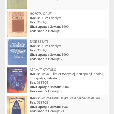
HOROTU DAUT
IЫхьэ:
Dil ve Edebiyat
Бзэ:
OSETÇE
Щытырадза Зэман:
1990
ТелъхьэпIэ Номыр:
18
TAZE BESATI
IЫхьэ:
Dil ve Edebiyat
Бзэ:
OSETÇE
Щытырадза Зэман:
1990
ТелъхьэпIэ Номыр:
20
AZAMAT KAYTUKO
IЫхьэ:
Sosyal Bilimler (Sosyoloji,Antropoloji,Etnoloji,
Etnografya, Felsefe...)
Бзэ:
OSETÇE
Щытырадза Зэман:
2004
ТелъхьэпIэ Номыр:
23
IЫхьэ:
Resim-Müzik-Heykel ve diğer Sanat dalları
Бзэ:
OSETÇE
Щытырадза Зэман:
1982
ТелъхьэпIэ Номыр:
24