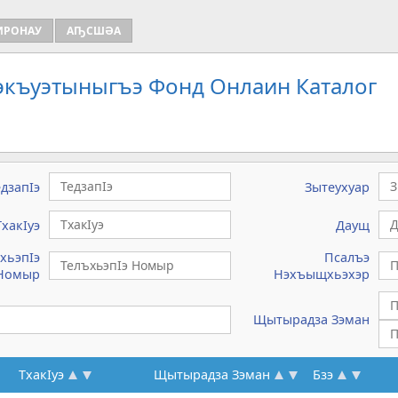
ИРОНАУ
АҦСШӘА
Зэкъуэтыныгъэ Фонд Онлаин Каталог
едзапIэ
Зытеухуар
ТхакIуэ
Даущ
хьэпIэ
Псалъэ
Номыр
Нэхъыщхьэхэр
Щытырадза Зэман
ТхакIуэ
Щытырадза Зэман
Бзэ