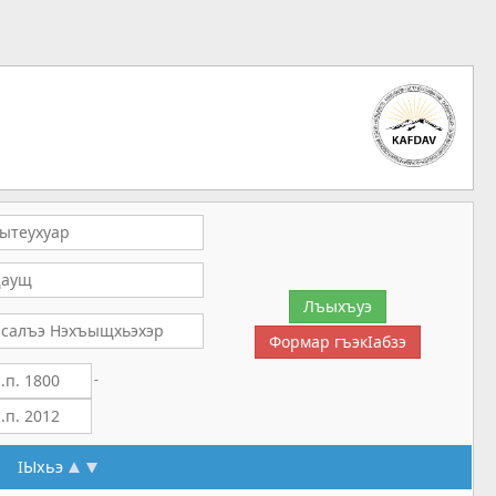
-
IЫхьэ