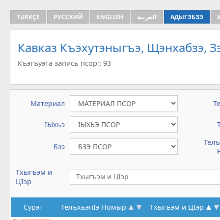
TÜRKÇE
РУССКИЙ
ENGLISH
العربية
АДЫГЭБЗЭ
Кавказ Къэхутэныгъэ, Щэнхабзэ, 
Къэгъуэта запись псор:: 93
Материал
Т
IЫхьэ
Телъ
Бзэ
Тхыгъэм и
ЦIэр
Сурэт
ТелъхьэпIэ Номыр
Тхыгъэм и ЦIэр