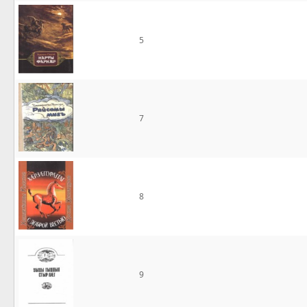
5
7
8
9