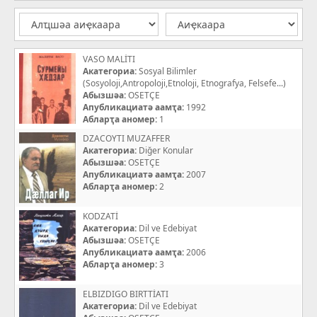
VASO MALİTI
Акатегориа:
Sosyal Bilimler
(Sosyoloji,Antropoloji,Etnoloji, Etnografya, Felsefe...)
Абызшәа:
OSETÇE
Апубликациатә аамҭа:
1992
Абларҭа аномер:
1
DZACOYTI MUZAFFER
Акатегориа:
Diğer Konular
Абызшәа:
OSETÇE
Апубликациатә аамҭа:
2007
Абларҭа аномер:
2
KODZATİ
Акатегориа:
Dil ve Edebiyat
Абызшәа:
OSETÇE
Апубликациатә аамҭа:
2006
Абларҭа аномер:
3
ELBIZDIGO BIRTTİATI
Акатегориа:
Dil ve Edebiyat