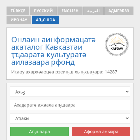
TÜRKÇE
РУССКИЙ
ENGLISH
العربية
АДЫГЭБЗЭ
ИРОНАУ
АҦСШӘА
Онлаин аинформацатә
aкаталог Кавказтәи
ҭҵааратә культуратә
аилазаара рфонд
Иҭаҩу ахархәаҩцәа рзеиҧш хыҧхьаӡара: 14287