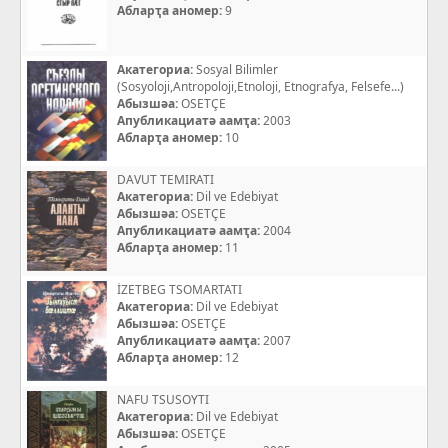
Абларҭа аномер:
9
Акатегориа:
Sosyal Bilimler
(Sosyoloji,Antropoloji,Etnoloji, Etnografya, Felsefe...)
Абызшәа:
OSETÇE
Апубликациатә аамҭа:
2003
Абларҭа аномер:
10
DAVUT TEMIRATI
Акатегориа:
Dil ve Edebiyat
Абызшәа:
OSETÇE
Апубликациатә аамҭа:
2004
Абларҭа аномер:
11
İZETBEG TSOMARTATI
Акатегориа:
Dil ve Edebiyat
Абызшәа:
OSETÇE
Апубликациатә аамҭа:
2007
Абларҭа аномер:
12
NAFU TSUSOYTI
Акатегориа:
Dil ve Edebiyat
Абызшәа:
OSETÇE