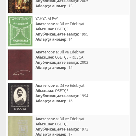
Апубликациатә аамҭа:
2005
Абларҭа аномер:
13
YAHYA ALPAY
Акатегориа:
Dil ve Edebiyat
Абызшәа:
OSETÇE
Апубликациатә аамҭа:
1995
Абларҭа аномер:
14
Акатегориа:
Dil ve Edebiyat
Абызшәа:
OSETÇE - RUSÇA
Апубликациатә аамҭа:
2002
Абларҭа аномер:
15
Акатегориа:
Dil ve Edebiyat
Абызшәа:
OSETÇE
Апубликациатә аамҭа:
1994
Абларҭа аномер:
16
Акатегориа:
Dil ve Edebiyat
Абызшәа:
OSETÇE
Апубликациатә аамҭа:
1973
Абларҭа аномер:
17