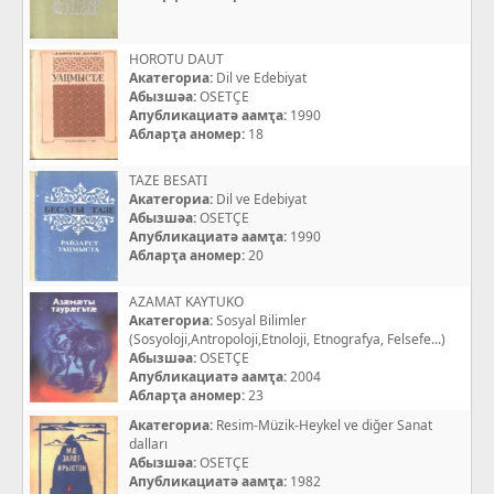
HOROTU DAUT
Акатегориа:
Dil ve Edebiyat
Абызшәа:
OSETÇE
Апубликациатә аамҭа:
1990
Абларҭа аномер:
18
TAZE BESATI
Акатегориа:
Dil ve Edebiyat
Абызшәа:
OSETÇE
Апубликациатә аамҭа:
1990
Абларҭа аномер:
20
AZAMAT KAYTUKO
Акатегориа:
Sosyal Bilimler
(Sosyoloji,Antropoloji,Etnoloji, Etnografya, Felsefe...)
Абызшәа:
OSETÇE
Апубликациатә аамҭа:
2004
Абларҭа аномер:
23
Акатегориа:
Resim-Müzik-Heykel ve diğer Sanat
dalları
Абызшәа:
OSETÇE
Апубликациатә аамҭа:
1982