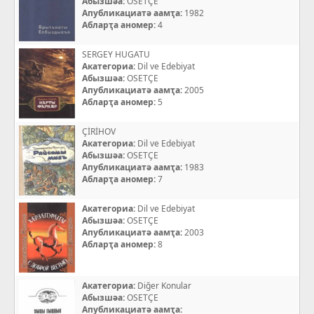
Абызшәа:
OSETÇE
Апубликациатә аамҭа:
1982
Абларҭа аномер:
4
SERGEY HUGATU
Акатегориа:
Dil ve Edebiyat
Абызшәа:
OSETÇE
Апубликациатә аамҭа:
2005
Абларҭа аномер:
5
ÇİRİHOV
Акатегориа:
Dil ve Edebiyat
Абызшәа:
OSETÇE
Апубликациатә аамҭа:
1983
Абларҭа аномер:
7
Акатегориа:
Dil ve Edebiyat
Абызшәа:
OSETÇE
Апубликациатә аамҭа:
2003
Абларҭа аномер:
8
Акатегориа:
Diğer Konular
Абызшәа:
OSETÇE
Апубликациатә аамҭа: