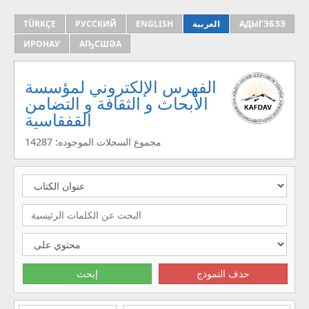
TÜRKÇE
РУССКИЙ
ENGLISH
العربية
АДЫГЭБЗЭ
ИРОНАУ
АҦСШӘА
الفهرس الإلكتروني لمؤسسة
الأبحاث و الثقافة و التضامن
القفقاسية
مجموع السجلات الموجوده: 14287