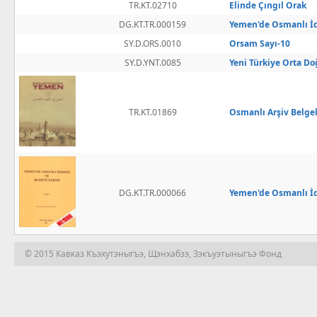
TR.KT.02710
Elinde Çıngıl Orak
DG.KT.TR.000159
Yemen'de Osmanlı İd
SY.D.ORS.0010
Orsam Sayı-10
SY.D.YNT.0085
Yeni Türkiye Orta Do
TR.KT.01869
Osmanlı Arşiv Belge
DG.KT.TR.000066
Yemen'de Osmanlı İda
© 2015 Кавказ Къэхутэныгъэ, Щэнхабзэ, Зэкъуэтыныгъэ Фонд