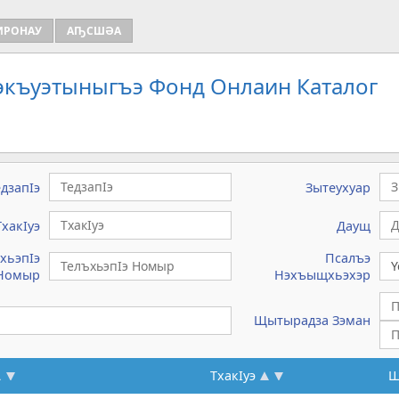
ИРОНАУ
АҦСШӘА
Зэкъуэтыныгъэ Фонд Онлаин Каталог
едзапIэ
Зытеухуар
ТхакIуэ
Даущ
хьэпIэ
Псалъэ
Номыр
Нэхъыщхьэхэр
Щытырадза Зэман
ТхакIуэ
Щ