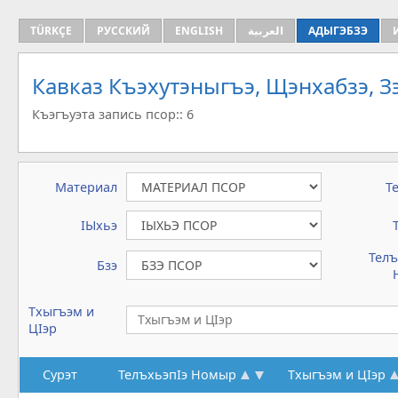
TÜRKÇE
РУССКИЙ
ENGLISH
العربية
АДЫГЭБЗЭ
Кавказ Къэхутэныгъэ, Щэнхабзэ, 
Къэгъуэта запись псор:: 6
Материал
Т
IЫхьэ
Телъ
Бзэ
Тхыгъэм и
ЦIэр
Сурэт
ТелъхьэпIэ Номыр
Тхыгъэм и ЦIэр