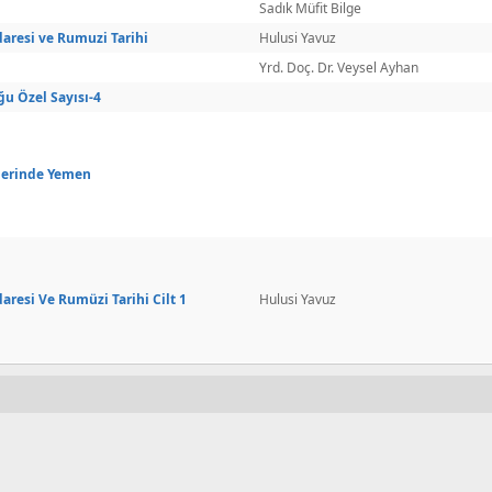
Sadık Müfit Bilge
aresi ve Rumuzi Tarihi
Hulusi Yavuz
Yrd. Doç. Dr. Veysel Ayhan
ğu Özel Sayısı-4
lerinde Yemen
resi Ve Rumüzi Tarihi Cilt 1
Hulusi Yavuz