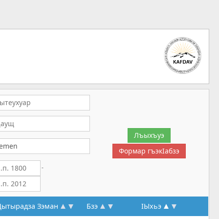
-
ытырадза Зэман
Бзэ
IЫхьэ